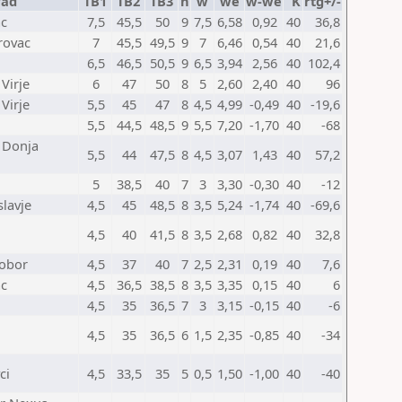
rad
TB1
TB2
TB3
n
w
we
w-we
K
rtg+/-
ac
7,5
45,5
50
9
7,5
6,58
0,92
40
36,8
rovac
7
45,5
49,5
9
7
6,46
0,54
40
21,6
6,5
46,5
50,5
9
6,5
3,94
2,56
40
102,4
Virje
6
47
50
8
5
2,60
2,40
40
96
Virje
5,5
45
47
8
4,5
4,99
-0,49
40
-19,6
5,5
44,5
48,5
9
5,5
7,20
-1,70
40
-68
 Donja
5,5
44
47,5
8
4,5
3,07
1,43
40
57,2
5
38,5
40
7
3
3,30
-0,30
40
-12
slavje
4,5
45
48,5
8
3,5
5,24
-1,74
40
-69,6
4,5
40
41,5
8
3,5
2,68
0,82
40
32,8
obor
4,5
37
40
7
2,5
2,31
0,19
40
7,6
ac
4,5
36,5
38,5
8
3,5
3,35
0,15
40
6
4,5
35
36,5
7
3
3,15
-0,15
40
-6
4,5
35
36,5
6
1,5
2,35
-0,85
40
-34
ci
4,5
33,5
35
5
0,5
1,50
-1,00
40
-40