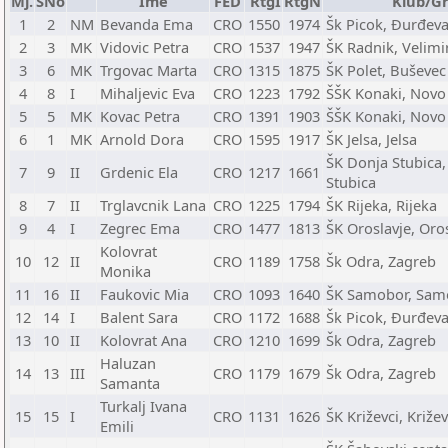
Mj.
SNo
Ime
FED
RtgI
RtgN
Klub/G
1
2
NM
Bevanda Ema
CRO
1550
1974
Šk Picok, Đurđev
2
3
MK
Vidovic Petra
CRO
1537
1947
ŠK Radnik, Velimi
3
6
MK
Trgovac Marta
CRO
1315
1875
ŠK Polet, Buševec
4
8
I
Mihaljevic Eva
CRO
1223
1792
ŠŠK Konaki, Novo 
5
5
MK
Kovac Petra
CRO
1391
1903
ŠŠK Konaki, Novo 
6
1
MK
Arnold Dora
CRO
1595
1917
ŠK Jelsa, Jelsa
ŠK Donja Stubica,
7
9
II
Grdenic Ela
CRO
1217
1661
Stubica
8
7
II
Trglavcnik Lana
CRO
1225
1794
ŠK Rijeka, Rijeka
9
4
I
Zegrec Ema
CRO
1477
1813
ŠK Oroslavje, Oro
Kolovrat
10
12
II
CRO
1189
1758
Šk Odra, Zagreb
Monika
11
16
II
Faukovic Mia
CRO
1093
1640
ŠK Samobor, Sam
12
14
I
Balent Sara
CRO
1172
1688
Šk Picok, Đurđev
13
10
II
Kolovrat Ana
CRO
1210
1699
Šk Odra, Zagreb
Haluzan
14
13
III
CRO
1179
1679
Šk Odra, Zagreb
Samanta
Turkalj Ivana
15
15
I
CRO
1131
1626
ŠK Križevci, Križev
Emili