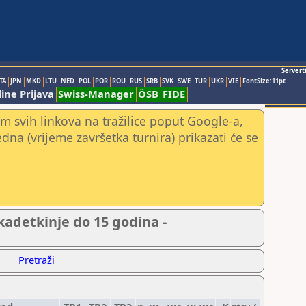
Servert
TA
JPN
MKD
LTU
NED
POL
POR
ROU
RUS
SRB
SVK
SWE
TUR
UKR
VIE
FontSize:11pt
ine Prijava
Swiss-Manager
ÖSB
FIDE
m svih linkova na tražilice poput Google-a,
jedna (vrijeme završetka turnira) prikazati će se
adetkinje do 15 godina -
Pretraži