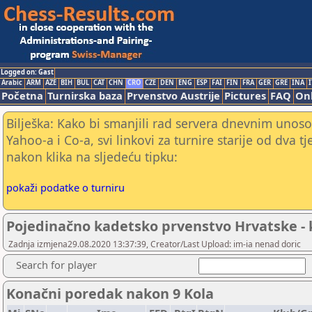
Logged on: Gast
Arabic
ARM
AZE
BIH
BUL
CAT
CHN
CRO
CZE
DEN
ENG
ESP
FAI
FIN
FRA
GER
GRE
INA
I
Početna
Turnirska baza
Prvenstvo Austrije
Pictures
FAQ
Onl
Bilješka: Kako bi smanjili rad servera dnevnim unoso
Yahoo-a i Co-a, svi linkovi za turnire starije od dva t
nakon klika na sljedeću tipku:
pokaži podatke o turniru
Pojedinačno kadetsko prvenstvo Hrvatske - k
Zadnja izmjena29.08.2020 13:37:39, Creator/Last Upload: im-ia nenad doric
Search for player
Konačni poredak nakon 9 Kola