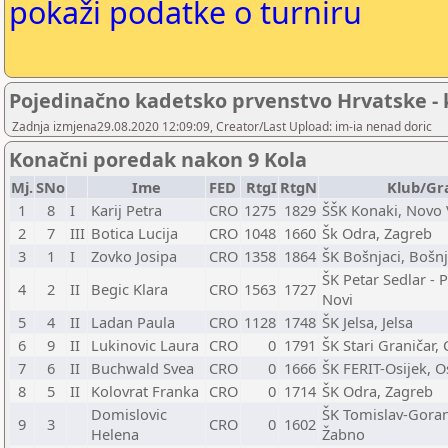
pokaži podatke o turniru
Pojedinačno kadetsko prvenstvo Hrvatske - k
Zadnja izmjena29.08.2020 12:09:09, Creator/Last Upload: im-ia nenad doric
Konačni poredak nakon 9 Kola
Mj.
SNo
Ime
FED
RtgI
RtgN
Klub/Gr
1
8
I
Karij Petra
CRO
1275
1829
ŠŠK Konaki, Novo 
2
7
III
Botica Lucija
CRO
1048
1660
Šk Odra, Zagreb
3
1
I
Zovko Josipa
CRO
1358
1864
ŠK Bošnjaci, Bošnj
ŠK Petar Sedlar - 
4
2
II
Begic Klara
CRO
1563
1727
Novi
5
4
II
Ladan Paula
CRO
1128
1748
ŠK Jelsa, Jelsa
6
9
II
Lukinovic Laura
CRO
0
1791
ŠK Stari Graničar,
7
6
II
Buchwald Svea
CRO
0
1666
ŠK FERIT-Osijek, O
8
5
II
Kolovrat Franka
CRO
0
1714
ŠK Odra, Zagreb
Domislovic
ŠK Tomislav-Goran,
9
3
CRO
0
1602
Helena
Žabno