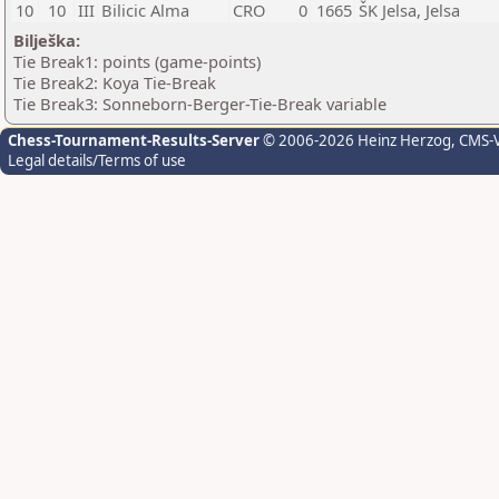
10
10
III
Bilicic Alma
CRO
0
1665
ŠK Jelsa, Jelsa
Bilješka:
Tie Break1: points (game-points)
Tie Break2: Koya Tie-Break
Tie Break3: Sonneborn-Berger-Tie-Break variable
Chess-Tournament-Results-Server
© 2006-2026 Heinz Herzog
, CMS-
Legal details/Terms of use