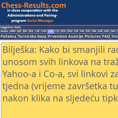
Logged on: Gast
Arabic
ARM
AZE
BIH
BUL
CAT
CHN
CRO
CZE
DEN
ENG
ESP
FAI
FIN
FRA
GER
GRE
INA
I
Početna
Turnirska baza
Prvenstvo Austrije
Pictures
FAQ
Onl
Bilješka: Kako bi smanjili 
unosom svih linkova na traž
Yahoo-a i Co-a, svi linkovi z
tjedna (vrijeme završetka tu
nakon klika na sljedeću tipk