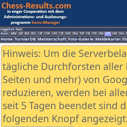
Logged on: Gast
Arabic
ARM
AZE
BIH
BUL
CAT
CHN
CRO
CZE
DEN
ENG
ESP
FAI
FIN
FRA
GER
GRE
INA
I
Home
TurnierDB
Meisterschaft
Foto-Galerie
Meldekartei
El
Hinweis: Um die Serverbel
tägliche Durchforsten aller 
Seiten und mehr) von Goog
reduzieren, werden bei alle
seit 5 Tagen beendet sind d
folgenden Knopf angezeigt