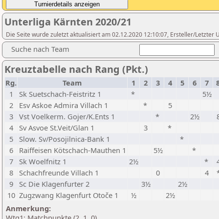
Unterliga Kärnten 2020/21
Die Seite wurde zuletzt aktualisiert am 02.12.2020 12:10:07, Ersteller/Letz
Suche nach Team
Kreuztabelle nach Rang (Pkt.)
Rg.
Team
1
2
3
4
5
6
7
1
Sk Suetschach-Feistritz 1
*
5½
2
Esv Askoe Admira Villach 1
*
5
3
Vst Voelkerm. Gojer/K.Ents 1
*
2½
4
Sv Asvoe St.Veit/Glan 1
3
*
5
Slow. Sv/Posojilnica-Bank 1
*
6
Raiffeisen Kötschach-Mauthen 1
5½
*
7
Sk Woelfnitz 1
2½
*
8
Schachfreunde Villach 1
0
4
9
Sc Die Klagenfurter 2
3½
2½
10
Zugzwang Klagenfurt Otoče 1
½
2½
Anmerkung:
Wtg1: Matchpunkte (2, 1, 0)