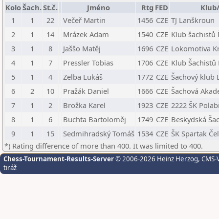
Kolo
Šach.
St.č.
Jméno
Rtg
FED
Klub
1
1
22
Večeř Martin
1456
CZE
TJ Lanškroun
2
1
14
Mrázek Adam
1540
CZE
Klub šachistů 
3
1
8
Jaššo Matěj
1696
CZE
Lokomotiva K
4
1
7
Pressler Tobias
1706
CZE
Klub Šachistů
5
1
4
Zelba Lukáš
1772
CZE
Šachový klub L
6
2
10
Pražák Daniel
1666
CZE
Šachová Akade
7
1
2
Brožka Karel
1923
CZE
2222 ŠK Polabi
8
1
6
Buchta Bartoloměj
1749
CZE
Beskydská Šac
9
1
15
Sedmihradský Tomáš
1534
CZE
ŠK Spartak Če
*) Rating difference of more than 400. It was limited to 400.
Chess-Tournament-Results-Server
© 2006-2026 Heinz Herzog
, CMS-
tiráž