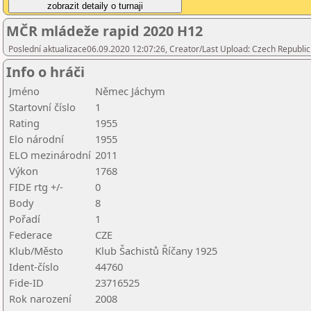
MČR mládeže rapid 2020 H12
Poslední aktualizace06.09.2020 12:07:26, Creator/Last Upload: Czech Republic
Info o hráči
Jméno
Němec Jáchym
Startovní číslo
1
Rating
1955
Elo národní
1955
ELO mezinárodní
2011
Výkon
1768
FIDE rtg +/-
0
Body
8
Pořadí
1
Federace
CZE
Klub/Město
Klub Šachistů Říčany 1925
Ident-číslo
44760
Fide-ID
23716525
Rok narození
2008