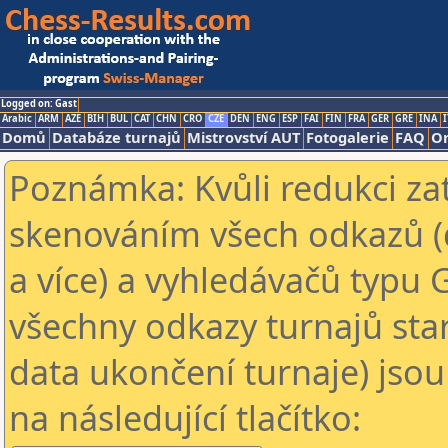
Logged on: Gast
Arabic
ARM
AZE
BIH
BUL
CAT
CHN
CRO
CZE
DEN
ENG
ESP
FAI
FIN
FRA
GER
GRE
INA
I
Domů
Databáze turnajů
Mistrovství AUT
Fotogalerie
FAQ
On
Poznámka: Kvůli redukci za
skenováním všech odkazů (
a více) a vyhledávačů typu 
všechny odkazy turnajů star
data ukončení turnaje) jsou
na následující tlačítko: