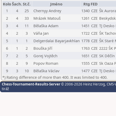
Kolo
Šach.
St.č.
Jméno
Rtg
FED
1
4
25
Chernyy Andrey
1340
CZE
Šk Aurora
2
4
33
Mrázek Matouš
1261
CZE
Beskydská
3
4
11
Bělaška Adam
1451
CZE
TJ Desko 
4
2
3
Váňa Jan
1722
CZE
ŠK Tacho
5
1
1
Delgerdalai Bayarjavkhlan
1778
CZE
ŠK Staré
6
1
2
Bouška Jiří
1763
CZE
2222 ŠK P
7
2
5
Gorej Vojtěch
1651
CZE
SK Děčín
8
2
9
Popov Roman
1555
CZE
Sk Oaza 
9
3
10
Bělaška Václav
1477
CZE
TJ Desko 
*) Rating difference of more than 400. It was limited to 400.
Chess-Tournament-Results-Server
© 2006-2026 Heinz Herzog
, CMS-
tiráž