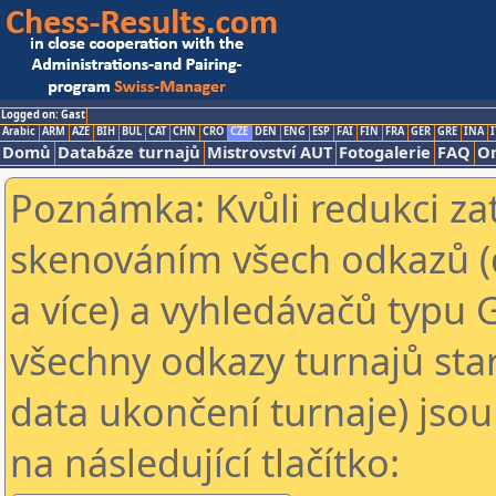
Logged on: Gast
Arabic
ARM
AZE
BIH
BUL
CAT
CHN
CRO
CZE
DEN
ENG
ESP
FAI
FIN
FRA
GER
GRE
INA
I
Domů
Databáze turnajů
Mistrovství AUT
Fotogalerie
FAQ
On
Poznámka: Kvůli redukci za
skenováním všech odkazů (
a více) a vyhledávačů typu 
všechny odkazy turnajů star
data ukončení turnaje) jsou
na následující tlačítko: