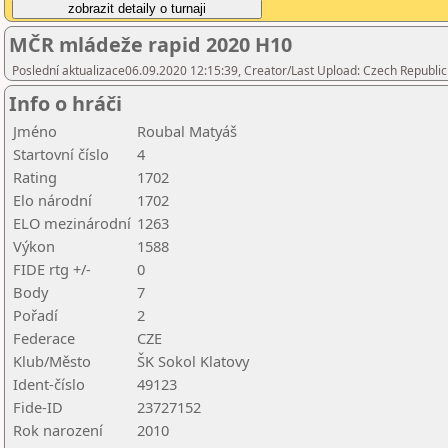
MČR mládeže rapid 2020 H10
Poslední aktualizace06.09.2020 12:15:39, Creator/Last Upload: Czech Republic
Info o hráči
Jméno
Roubal Matyáš
Startovní číslo
4
Rating
1702
Elo národní
1702
ELO mezinárodní
1263
Výkon
1588
FIDE rtg +/-
0
Body
7
Pořadí
2
Federace
CZE
Klub/Město
ŠK Sokol Klatovy
Ident-číslo
49123
Fide-ID
23727152
Rok narození
2010