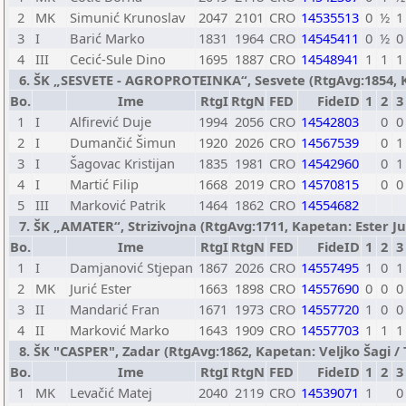
2
MK
Simunić Krunoslav
2047
2101
CRO
14535513
0
½
1
3
I
Barić Marko
1831
1964
CRO
14545411
0
½
0
4
III
Cecić-Sule Dino
1695
1887
CRO
14548941
1
1
1
6. ŠK „SESVETE - AGROPROTEINKA“, Sesvete (RtgAvg:1854, Kap
Bo.
Ime
RtgI
RtgN
FED
FideID
1
2
3
1
I
Alfirević Duje
1994
2056
CRO
14542803
0
0
2
I
Dumančić Šimun
1920
2026
CRO
14567539
0
1
3
I
Šagovac Kristijan
1835
1981
CRO
14542960
0
1
4
I
Martić Filip
1668
2019
CRO
14570815
0
0
5
III
Marković Patrik
1464
1862
CRO
14554682
7. ŠK „AMATER“, Strizivojna (RtgAvg:1711, Kapetan: Ester Juri
Bo.
Ime
RtgI
RtgN
FED
FideID
1
2
3
1
I
Damjanović Stjepan
1867
2026
CRO
14557495
1
0
1
2
MK
Jurić Ester
1663
1898
CRO
14557690
0
0
0
3
II
Mandarić Fran
1671
1973
CRO
14557720
1
0
0
4
II
Marković Marko
1643
1909
CRO
14557703
1
1
1
8. ŠK "CASPER", Zadar (RtgAvg:1862, Kapetan: Veljko Šagi / T
Bo.
Ime
RtgI
RtgN
FED
FideID
1
2
3
1
MK
Levačić Matej
2040
2119
CRO
14539071
1
0