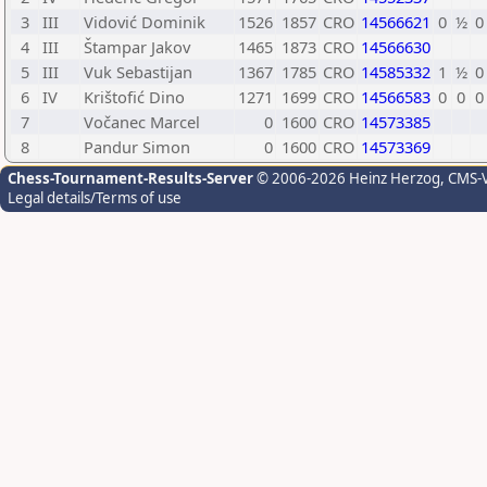
3
III
Vidović Dominik
1526
1857
CRO
14566621
0
½
0
4
III
Štampar Jakov
1465
1873
CRO
14566630
5
III
Vuk Sebastijan
1367
1785
CRO
14585332
1
½
0
6
IV
Krištofić Dino
1271
1699
CRO
14566583
0
0
0
7
Vočanec Marcel
0
1600
CRO
14573385
8
Pandur Simon
0
1600
CRO
14573369
Chess-Tournament-Results-Server
© 2006-2026 Heinz Herzog
, CMS-
Legal details/Terms of use