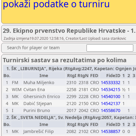
pokaži podatke o turniru
29. Ekipno prvenstvo Republike Hrvatske - 1. 
Zadnja izmjena19.07.2020 12:58:16, Creator/Last Upload: sasa stankovic
Search for player or team
Turnirski sastav sa rezultatima po kolima
1. ŠK „LIBURNIJA“, Rijeka (RtgAvg:2247, Kapetan: Ognjen Jov
Bo.
Ime
RtgI
RtgN
FED
FideID
1
2
3
1
FM
Muha Miljenko
2310
2318
CRO
14533332
1
1
2
WIM
Cvitan Ena
2258
2181
CRO
14534215
½
1
3
MK
Ghersinich Enrico
2299
2228
CRO
14540100
1
1
4
MK
Dabić Stjepan
2120
2150
CRO
14542137
1
5
I
Purini Bruno
2017
2042
CRO
14558670
1
2. ŠK „SVETA NEDELJA“, Sv. Nedelja (RtgAvg:2057, Kapetan: Ig
Bo.
Ime
RtgI
RtgN
FED
FideID
1
2
3
1
MK
Jambrešić Filip
2082
2102
CRO
14538857
0
0