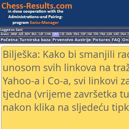
Logged on: Gast
Arabic
ARM
AZE
BIH
BUL
CAT
CHN
CRO
CZE
DEN
ENG
ESP
FAI
FIN
FRA
GER
GRE
INA
I
Početna
Turnirska baza
Prvenstvo Austrije
Pictures
FAQ
Onl
Bilješka: Kako bi smanjili 
unosom svih linkova na traž
Yahoo-a i Co-a, svi linkovi z
tjedna (vrijeme završetka tu
nakon klika na sljedeću tipk