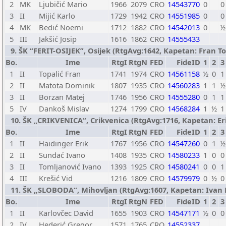
2
MK
Ljubičić Mario
1966
2079
CRO
14543770
0
0
3
II
Mijić Karlo
1729
1942
CRO
14551985
0
0
4
MK
Bedić Noemi
1712
1882
CRO
14542013
0
½
5
III
Jakšić Josip
1616
1862
CRO
14555433
9. ŠK “FERIT-OSIJEK”, Osijek (RtgAvg:1642, Kapetan: Fran Topa
Bo.
Ime
RtgI
RtgN
FED
FideID
1
2
3
1
II
Topalić Fran
1741
1974
CRO
14561158
½
0
1
2
II
Matota Dominik
1807
1935
CRO
14560283
1
1
½
3
II
Borzan Matej
1746
1956
CRO
14555280
0
1
1
5
IV
Dankoš Mislav
1274
1799
CRO
14568284
1
½
1
10. ŠK „CRIKVENICA“, Crikvenica (RtgAvg:1716, Kapetan: Erik
Bo.
Ime
RtgI
RtgN
FED
FideID
1
2
3
1
II
Haidinger Erik
1767
1956
CRO
14547260
0
1
½
2
II
Sundać Ivano
1408
1935
CRO
14580233
1
0
0
3
II
Tomljanović Ivano
1393
1925
CRO
14580241
0
0
1
4
III
Krešić Vid
1216
1809
CRO
14579979
0
½
0
11. ŠK „SLOBODA“, Mihovljan (RtgAvg:1607, Kapetan: Ivan No
Bo.
Ime
RtgI
RtgN
FED
FideID
1
2
3
1
II
Karlovčec David
1655
1903
CRO
14547171
½
0
0
2
IV
Hederić Gregor
1571
1765
CRO
14552337