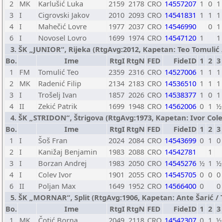
2
MK
Karlušić Luka
2159
2178
CRO
14557207
1
0
1
3
I
Cigrovski Jakov
2010
2093
CRO
14541831
1
1
1
4
I
Mahečić Lovre
1977
2037
CRO
14546990
0
1
6
I
Novosel Lovro
1699
1974
CRO
14547120
1
1
3. ŠK „JUNIOR“, Rijeka (RtgAvg:2012, Kapetan: Teo Tomulić / 
Bo.
Ime
RtgI
RtgN
FED
FideID
1
2
3
1
FM
Tomulić Teo
2359
2316
CRO
14527006
1
1
1
2
MK
Radenić Filip
2134
2183
CRO
14536510
1
1
1
3
I
Trošelj Ivan
1857
2026
CRO
14538377
1
0
1
4
II
Zekić Patrik
1699
1948
CRO
14562006
0
1
½
4. ŠK „STRIDON“, Štrigova (RtgAvg:1973, Kapetan: Ivor Colev 
Bo.
Ime
RtgI
RtgN
FED
FideID
1
2
3
1
I
Šoš Fran
2024
2084
CRO
14543699
0
1
0
2
I
Kanižaj Benjamin
1983
2088
CRO
14542781
1
3
I
Borzan Andrej
1983
2050
CRO
14545276
½
1
½
4
I
Colev Ivor
1901
2055
CRO
14545705
0
0
0
6
II
Poljan Max
1649
1952
CRO
14566400
0
0
5. ŠK „MORNAR“, Split (RtgAvg:1906, Kapetan: Ante Šarić / TB
Bo.
Ime
RtgI
RtgN
FED
FideID
1
2
3
1
MK
Čotić Borna
2049
2118
CRO
14542307
0
1
½