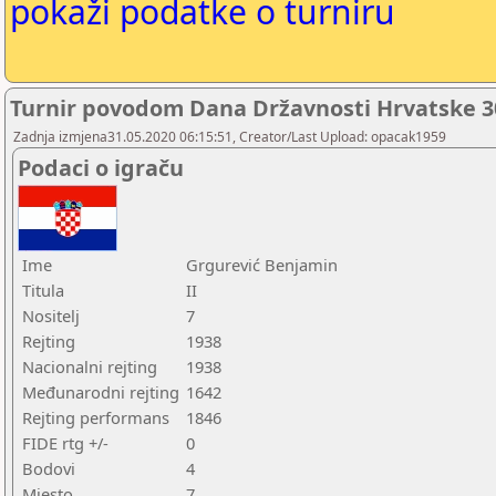
pokaži podatke o turniru
Turnir povodom Dana Državnosti Hrvatske 30
Zadnja izmjena31.05.2020 06:15:51, Creator/Last Upload: opacak1959
Podaci o igraču
Ime
Grgurević Benjamin
Titula
II
Nositelj
7
Rejting
1938
Nacionalni rejting
1938
Međunarodni rejting
1642
Rejting performans
1846
FIDE rtg +/-
0
Bodovi
4
Mjesto
7