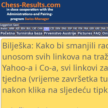
Logged on: Gast
Arabic
ARM
AZE
BIH
BUL
CAT
CHN
CRO
CZE
DEN
ENG
ESP
FAI
FIN
FRA
GER
GRE
INA
I
Početna
Turnirska baza
Prvenstvo Austrije
Pictures
FAQ
Onl
Bilješka: Kako bi smanjili 
unosom svih linkova na traž
Yahoo-a i Co-a, svi linkovi z
tjedna (vrijeme završetka tu
nakon klika na sljedeću tipk