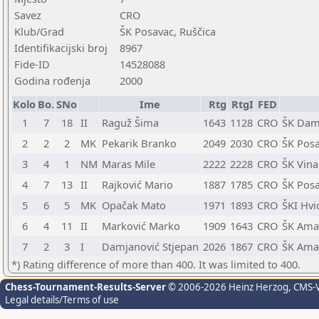
Savez
CRO
Klub/Grad
ŠK Posavac, Ruščica
Identifikacijski broj
8967
Fide-ID
14528088
Godina rođenja
2000
Kolo
Bo.
SNo
Ime
Rtg
RtgI
FED
1
7
18
II
Raguž Šima
1643
1128
CRO
ŠK Dam
2
2
2
MK
Pekarik Branko
2049
2030
CRO
ŠK Posa
3
4
1
NM
Maras Mile
2222
2228
CRO
ŠK Vina
4
7
13
II
Rajković Mario
1887
1785
CRO
ŠK Posa
5
6
5
MK
Opačak Mato
1971
1893
CRO
ŠKI Hvi
6
4
11
II
Marković Marko
1909
1643
CRO
ŠK Amat
7
2
3
I
Damjanović Stjepan
2026
1867
CRO
ŠK Amat
*) Rating difference of more than 400. It was limited to 400.
Chess-Tournament-Results-Server
© 2006-2026 Heinz Herzog
, CMS-
Legal details/Terms of use