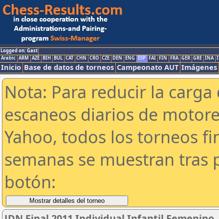
Logged on: Gast
Arabic
ARM
AZE
BIH
BUL
CAT
CHN
CRO
CZE
DEN
ENG
ESP
FAI
FIN
FRA
GER
GRE
INA
I
Inicio
Base de datos de torneos
Campeonato AUT
Imágenes
Nota: Para reducir la carga 
escaneos diarios de motor
Yahoo, todos los torneos f
semanas se muestran tras p
botón:
JDN Final 2011 Individual Infantil Femenino