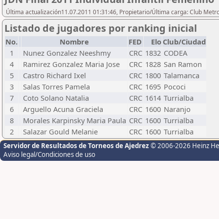
Última actualización11.07.2011 01:31:46, Propietario/Última carga: Club Metr
Listado de jugadores por ranking inicial
No.
Nombre
FED
Elo
Club/Ciudad
1
Nunez Gonzalez Neeshmy
CRC
1832
CODEA
4
Ramirez Gonzalez Maria Jose
CRC
1828
San Ramon
5
Castro Richard Ixel
CRC
1800
Talamanca
3
Salas Torres Pamela
CRC
1695
Pococi
7
Coto Solano Natalia
CRC
1614
Turrialba
6
Arguello Acuna Graciela
CRC
1600
Naranjo
8
Morales Karpinsky Maria Paula
CRC
1600
Turrialba
2
Salazar Gould Melanie
CRC
1600
Turrialba
Servidor de Resultados de Torneos de Ajedrez
© 2006-2026 Heinz H
Aviso legal/Condiciones de uso