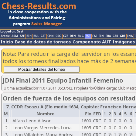
Logged on: Gast
Arabic
ARM
AZE
BIH
BUL
CAT
CHN
CRO
CZE
DEN
ENG
ESP
FAI
FIN
FRA
GER
GRE
INA
I
Inicio
Base de datos de torneos
Campeonato AUT
Imágenes
Nota: Para reducir la carga del servidor en los esc
todos los torneos finalizados hace más de 2 semanas
JDN Final 2011 Equipo Infantil Femenino
Última actualización11.07.2011 05:37:42, Propietario/Última carga: Club Metr
Orden de fuerza de los equipos con resulta
7. CCDR Escazu A (Elo medio:1634, Capitán: Francisco Hernand
M.
Nombre
Elo
FED
1
2
3
4
5
6
1
Alfaro Leon Allison
1600
CRC
0
0
0
0
0
0
2
Leon Vargas Mercedes Lucia
1605
CRC
0
0
0
0
0
0
3
Leon Villalobos Maria Andrea
1600
CRC
0
½
1
½
0
½