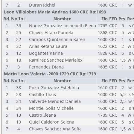
7
2
Duran Richel
1600
CRC
1
w 
Leon Villalobos Maria Andrea 1600 CRC Rp:1698
Rd.
No.Ini.
Nombre
Elo
FED
Pts.
Res
1
36
Nunez Gonzalez Joshebeth Elena
1765
CRC
5
s 
2
25
Chaves Alfaro Pamela
1868
CRC
5
w 
3
22
Campos Quintannilla Karen
1600
CRC
1
s 
4
32
Arias Retana Laura
1622
CRC
2
w 
5
12
Bogantes Karina
1828
CRC
6
s 
6
18
Ramirez Sanchez Marialex
1600
CRC
1,5
w 
7
3
Fernandez Diana
1605
CRC
1
s 
Marin Leon Valeria -2000 1729 CRC Rp:1719
Rd.
No.Ini.
Nombre
Elo
FED
Pts.
Res
1
38
Pozo Gonzalez Estefania
1610
CRC
2
w 
2
28
Castillo Thais
1600
CRC
5,5
s 
3
24
Valverde Mendez Daniela
1600
CRC
2,5
w 
4
34
Montiel Solis Michelle
1600
CRC
2
s 
5
13
Castro Ileana
1709
CRC
4
w 
6
19
Quiel Calderon Selena
1600
CRC
5
s 
7
4
Chaves Sanchez Ana Sofia
1600
CRC
1,5
w 