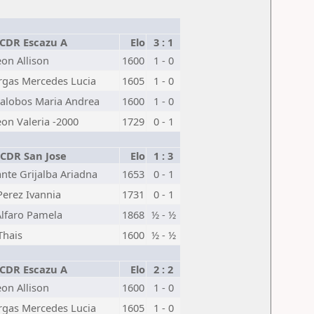
CDR Escazu A
Elo
3 : 1
eon Allison
1600
1 - 0
rgas Mercedes Lucia
1605
1 - 0
lalobos Maria Andrea
1600
1 - 0
on Valeria -2000
1729
0 - 1
CDR San Jose
Elo
1 : 3
te Grijalba Ariadna
1653
0 - 1
Perez Ivannia
1731
0 - 1
Alfaro Pamela
1868
½ - ½
Thais
1600
½ - ½
CDR Escazu A
Elo
2 : 2
eon Allison
1600
1 - 0
rgas Mercedes Lucia
1605
1 - 0