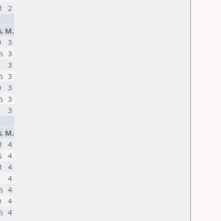
1
2
.
M.
0
3
½
3
1
3
½
3
0
3
½
3
1
3
.
M.
1
4
½
4
1
4
1
4
½
4
0
4
½
4