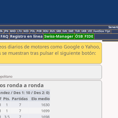
Servert
TA
JPN
MKD
LTU
NED
POL
POR
ROU
RUS
SRB
SVK
SWE
TUR
UKR
VIE
FontSize:11pt
FAQ
Registro en línea
Swiss-Manager
ÖSB
FIDE
aneos diarios de motores como Google o Yahoo,
 se muestran tras pulsar el siguiente botón:
opolitano
dos ronda a ronda
ez / Des 1: 10 / Des 2: 0)
7
Pts.
Partidas
Elo medio
1
1
7
1630
1
1
7
1699
1
3,5
7
1698