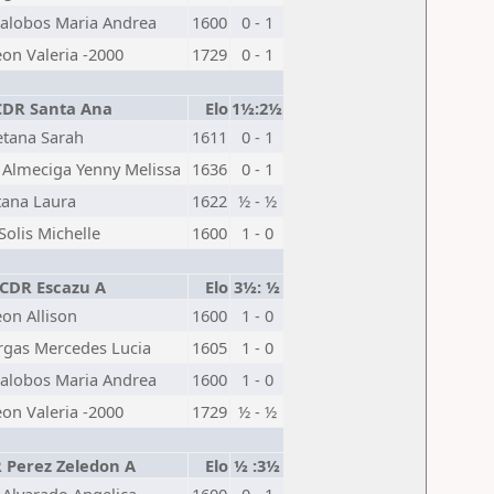
lalobos Maria Andrea
1600
0 - 1
on Valeria -2000
1729
0 - 1
CDR Santa Ana
Elo
1½:2½
etana Sarah
1611
0 - 1
 Almeciga Yenny Melissa
1636
0 - 1
tana Laura
1622
½ - ½
Solis Michelle
1600
1 - 0
CDR Escazu A
Elo
3½: ½
eon Allison
1600
1 - 0
rgas Mercedes Lucia
1605
1 - 0
lalobos Maria Andrea
1600
1 - 0
on Valeria -2000
1729
½ - ½
 Perez Zeledon A
Elo
½ :3½