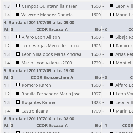
1.3
Campos Quintannilla Karen
1600
-
Leon Vil
1.4
Valverde Mendez Daniela
1600
-
Marin Le
4. Ronda el 2011/07/09 a las 09.00
M.
8
CCDR Escazu A
Elo
-
6
C
1.1
Alfaro Leon Allison
1600
-
Sibaja R
1.2
Leon Vargas Mercedes Lucia
1605
-
Ramirez
1.3
Leon Villalobos Maria Andrea
1600
-
Arias Re
1.4
Marin Leon Valeria -2000
1729
-
Montiel 
5. Ronda el 2011/07/09 a las 15.00
M.
3
CCDR Goicoechea A
Elo
-
8
C
1.1
Romero Karen
1600
-
Alfaro L
1.2
Bonilla Fernandez Maria Jose
1897
-
Leon Va
1.3
Bogantes Karina
1828
-
Leon Vil
1.4
Castro Ileana
1709
-
Marin Le
6. Ronda el 2011/07/10 a las 08.00
M.
8
CCDR Escazu A
Elo
-
7
CCDR