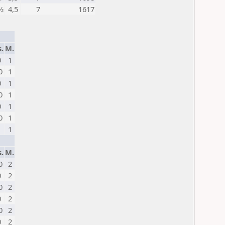
½
4,5
7
1617
.
M.
0
1
0
1
0
1
0
1
0
1
0
1
1
1
.
M.
0
2
0
2
0
2
0
2
0
2
0
2