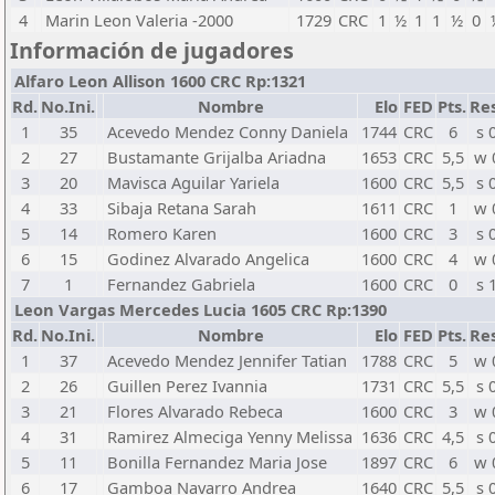
4
Marin Leon Valeria -2000
1729
CRC
1
½
1
1
½
0
Información de jugadores
Alfaro Leon Allison 1600 CRC Rp:1321
Rd.
No.Ini.
Nombre
Elo
FED
Pts.
Res
1
35
Acevedo Mendez Conny Daniela
1744
CRC
6
s 
2
27
Bustamante Grijalba Ariadna
1653
CRC
5,5
w 
3
20
Mavisca Aguilar Yariela
1600
CRC
5,5
s 
4
33
Sibaja Retana Sarah
1611
CRC
1
w 
5
14
Romero Karen
1600
CRC
3
s 
6
15
Godinez Alvarado Angelica
1600
CRC
4
w 
7
1
Fernandez Gabriela
1600
CRC
0
s 
Leon Vargas Mercedes Lucia 1605 CRC Rp:1390
Rd.
No.Ini.
Nombre
Elo
FED
Pts.
Res
1
37
Acevedo Mendez Jennifer Tatian
1788
CRC
5
w 
2
26
Guillen Perez Ivannia
1731
CRC
5,5
s 
3
21
Flores Alvarado Rebeca
1600
CRC
3
w 
4
31
Ramirez Almeciga Yenny Melissa
1636
CRC
4,5
s 
5
11
Bonilla Fernandez Maria Jose
1897
CRC
6
w 
6
17
Gamboa Navarro Andrea
1640
CRC
5,5
s 