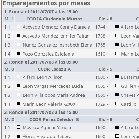
Emparejamientos por mesas
1. Ronda el 2011/07/07 a las 15.00
M.
1
CODEA Ciudadela Munoz
Elo
-
8
C
1.1
Acevedo Mendez Conny Daniela
1744
-
Alfaro L
1.2
Acevedo Mendez Jennifer Tatian
1788
-
Leon Va
1.3
Nunez Gonzalez Joshebeth Elena
1765
-
Leon Vil
1.4
Pozo Gonzalez Estefania
1610
-
Marin Le
2. Ronda el 2011/07/08 a las 09.00
M.
8
CCDR Escazu A
Elo
-
5
C
1.1
Alfaro Leon Allison
1600
-
Bustaman
1.2
Leon Vargas Mercedes Lucia
1605
-
Guillen 
1.3
Leon Villalobos Maria Andrea
1600
-
Chaves 
1.4
Marin Leon Valeria -2000
1729
-
Castillo 
3. Ronda el 2011/07/08 a las 15.00
M.
2
CCDR Perez Zeledon B
Elo
-
8
C
1.1
Mavisca Aguilar Yariela
1600
-
Alfaro L
1.2
Flores Alvarado Rebeca
1600
-
Leon Va