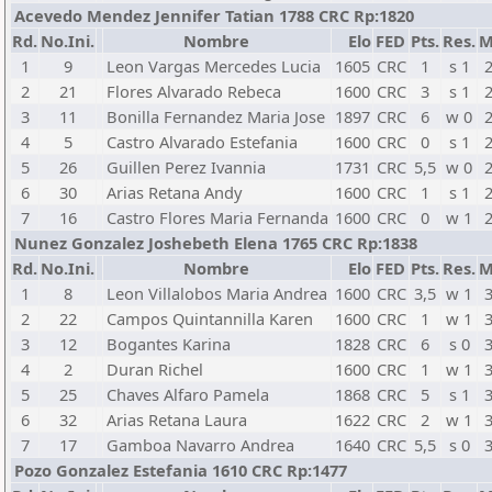
Acevedo Mendez Jennifer Tatian 1788 CRC Rp:1820
Rd.
No.Ini.
Nombre
Elo
FED
Pts.
Res.
M
1
9
Leon Vargas Mercedes Lucia
1605
CRC
1
s 1
2
21
Flores Alvarado Rebeca
1600
CRC
3
s 1
3
11
Bonilla Fernandez Maria Jose
1897
CRC
6
w 0
4
5
Castro Alvarado Estefania
1600
CRC
0
s 1
5
26
Guillen Perez Ivannia
1731
CRC
5,5
w 0
6
30
Arias Retana Andy
1600
CRC
1
s 1
7
16
Castro Flores Maria Fernanda
1600
CRC
0
w 1
Nunez Gonzalez Joshebeth Elena 1765 CRC Rp:1838
Rd.
No.Ini.
Nombre
Elo
FED
Pts.
Res.
M
1
8
Leon Villalobos Maria Andrea
1600
CRC
3,5
w 1
2
22
Campos Quintannilla Karen
1600
CRC
1
w 1
3
12
Bogantes Karina
1828
CRC
6
s 0
4
2
Duran Richel
1600
CRC
1
w 1
5
25
Chaves Alfaro Pamela
1868
CRC
5
s 1
6
32
Arias Retana Laura
1622
CRC
2
w 1
7
17
Gamboa Navarro Andrea
1640
CRC
5,5
s 0
Pozo Gonzalez Estefania 1610 CRC Rp:1477