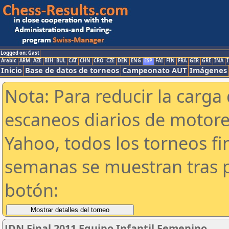
Logged on: Gast
Arabic
ARM
AZE
BIH
BUL
CAT
CHN
CRO
CZE
DEN
ENG
ESP
FAI
FIN
FRA
GER
GRE
INA
I
Inicio
Base de datos de torneos
Campeonato AUT
Imágenes
Nota: Para reducir la carga 
escaneos diarios de motor
Yahoo, todos los torneos f
semanas se muestran tras p
botón:
JDN Final 2011 Equipo Infantil Femenino