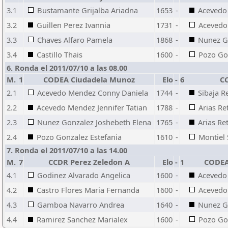
3.1
Bustamante Grijalba Ariadna
1653
-
Acevedo
3.2
Guillen Perez Ivannia
1731
-
Acevedo 
3.3
Chaves Alfaro Pamela
1868
-
Nunez G
3.4
Castillo Thais
1600
-
Pozo Go
6. Ronda el 2011/07/10 a las 08.00
M.
1
CODEA Ciudadela Munoz
Elo
-
6
C
2.1
Acevedo Mendez Conny Daniela
1744
-
Sibaja R
2.2
Acevedo Mendez Jennifer Tatian
1788
-
Arias Re
2.3
Nunez Gonzalez Joshebeth Elena
1765
-
Arias Re
2.4
Pozo Gonzalez Estefania
1610
-
Montiel 
7. Ronda el 2011/07/10 a las 14.00
M.
7
CCDR Perez Zeledon A
Elo
-
1
CODEA
4.1
Godinez Alvarado Angelica
1600
-
Acevedo
4.2
Castro Flores Maria Fernanda
1600
-
Acevedo 
4.3
Gamboa Navarro Andrea
1640
-
Nunez G
4.4
Ramirez Sanchez Marialex
1600
-
Pozo Go