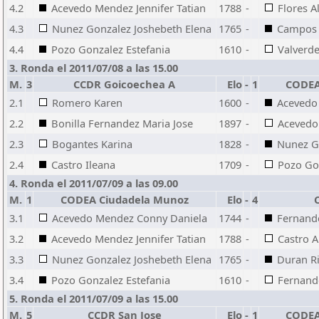
4.2
Acevedo Mendez Jennifer Tatian
1788
-
Flores A
4.3
Nunez Gonzalez Joshebeth Elena
1765
-
Campos 
4.4
Pozo Gonzalez Estefania
1610
-
Valverd
3. Ronda el 2011/07/08 a las 15.00
M.
3
CCDR Goicoechea A
Elo
-
1
CODEA
2.1
Romero Karen
1600
-
Acevedo
2.2
Bonilla Fernandez Maria Jose
1897
-
Acevedo 
2.3
Bogantes Karina
1828
-
Nunez G
2.4
Castro Ileana
1709
-
Pozo Go
4. Ronda el 2011/07/09 a las 09.00
M.
1
CODEA Ciudadela Munoz
Elo
-
4
3.1
Acevedo Mendez Conny Daniela
1744
-
Fernand
3.2
Acevedo Mendez Jennifer Tatian
1788
-
Castro A
3.3
Nunez Gonzalez Joshebeth Elena
1765
-
Duran Ri
3.4
Pozo Gonzalez Estefania
1610
-
Fernand
5. Ronda el 2011/07/09 a las 15.00
M.
5
CCDR San Jose
Elo
-
1
CODEA