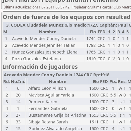
Última actualización11.07.2011 05:37:42, Propietario/Última carga: Club Metr
Orden de fuerza de los equipos con resulta
3. CODEA Ciudadela Munoz (Elo medio:1727, Capitán: Paul Gon
M.
Nombre
Elo
FED
1
2
3
4
5
1
Acevedo Mendez Conny Daniela
1744
CRC
1
0
1
1
1
2
Acevedo Mendez Jennifer Tatian
1788
CRC
1
1
0
1
0
3
Nunez Gonzalez Joshebeth Elena
1765
CRC
1
1
0
1
1
4
Pozo Gonzalez Estefania
1610
CRC
0
½
0
1
0
Información de jugadores
Acevedo Mendez Conny Daniela 1744 CRC Rp:1918
Rd.
No.Ini.
Nombre
Elo
FED
Pts.
Res.
M
1
6
Alfaro Leon Allison
1600
CRC
1
w 1
2
20
Mavisca Aguilar Yariela
1600
CRC
5,5
w 0
3
14
Romero Karen
1600
CRC
3
s 1
4
1
Fernandez Gabriela
1600
CRC
0
w 1
5
27
Bustamante Grijalba Ariadna
1653
CRC
5,5
s 1
6
33
Sibaja Retana Sarah
1611
CRC
1
w 1
7
15
Godinez Alvarado Angelica
1600
CRC
4
s 1