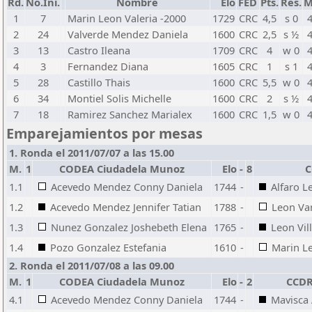
Rd.
No.Ini.
Nombre
Elo
FED
Pts.
Res.
M
1
7
Marin Leon Valeria -2000
1729
CRC
4,5
s 0
2
24
Valverde Mendez Daniela
1600
CRC
2,5
s ½
3
13
Castro Ileana
1709
CRC
4
w 0
4
3
Fernandez Diana
1605
CRC
1
s 1
5
28
Castillo Thais
1600
CRC
5,5
w 0
6
34
Montiel Solis Michelle
1600
CRC
2
s ½
7
18
Ramirez Sanchez Marialex
1600
CRC
1,5
w 0
Emparejamientos por mesas
1. Ronda el 2011/07/07 a las 15.00
M.
1
CODEA Ciudadela Munoz
Elo
-
8
C
1.1
Acevedo Mendez Conny Daniela
1744
-
Alfaro L
1.2
Acevedo Mendez Jennifer Tatian
1788
-
Leon Va
1.3
Nunez Gonzalez Joshebeth Elena
1765
-
Leon Vil
1.4
Pozo Gonzalez Estefania
1610
-
Marin Le
2. Ronda el 2011/07/08 a las 09.00
M.
1
CODEA Ciudadela Munoz
Elo
-
2
CCDR
4.1
Acevedo Mendez Conny Daniela
1744
-
Mavisca 