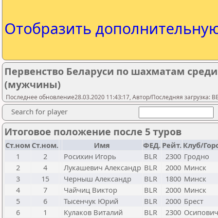
Отобразить дополнительну
Первенство Беларуси по шахматам среди
(мужчины)
Последнее обновление28.03.2020 11:43:17, Автор/Последняя загрузка: 
Search for player
Итоговое положение после 5 туров
Ст.ном
Ст.ном.
Имя
ФЕД.
Рейт.
Клуб/Гор
1
2
Росихин Игорь
BLR
2300
Гродно
2
4
Лукашевич Александр
BLR
2000
Минск
3
15
Черныш Александр
BLR
1800
Минск
4
7
Чайчиц Виктор
BLR
2000
Минск
5
6
Тысенчук Юрий
BLR
2000
Брест
6
1
Кулаков Виталий
BLR
2300
Осипови