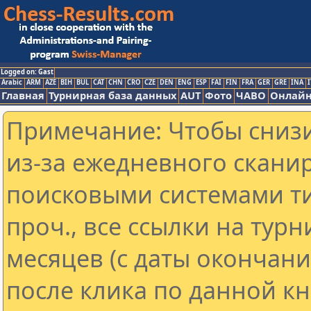
Logged on: Gast
Arabic
ARM
AZE
BIH
BUL
CAT
CHN
CRO
CZE
DEN
ENG
ESP
FAI
FIN
FRA
GER
GRE
INA
I
Главная
Турнирная база данных
AUT
Фото
ЧАВО
Онлайн
Примечание: Чтобы снизи
из-за ежедневного скани
поисковыми системами ти
проч., все ссылки на тур
месяцев (с даты окончан
после клика по данной кн