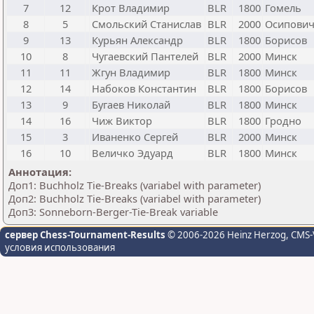
7
12
Крот Владимир
BLR
1800
Гомель
8
5
Смольский Станислав
BLR
2000
Осипови
9
13
Курьян Александр
BLR
1800
Борисов
10
8
Чугаевский Пантелей
BLR
2000
Минск
11
11
Жгун Владимир
BLR
1800
Минск
12
14
Набоков Константин
BLR
1800
Борисов
13
9
Бугаев Николай
BLR
1800
Минск
14
16
Чиж Виктор
BLR
1800
Гродно
15
3
Иваненко Сергей
BLR
2000
Минск
16
10
Величко Эдуард
BLR
1800
Минск
Аннотация:
Доп1: Buchholz Tie-Breaks (variabel with parameter)
Доп2: Buchholz Tie-Breaks (variabel with parameter)
Доп3: Sonneborn-Berger-Tie-Break variable
сервер Chess-Tournament-Results
© 2006-2026 Heinz Herzog
, CMS-
условия использования