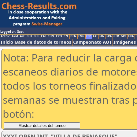
Logged on: Gast
Arabic
ARM
AZE
BIH
BUL
CAT
CHN
CRO
CZE
DEN
ENG
ESP
FAI
FIN
FRA
GER
GRE
INA
I
Inicio
Base de datos de torneos
Campeonato AUT
Imágenes
Nota: Para reducir la carga 
escaneos diarios de motor
todos los torneos finalizad
semanas se muestran tras p
botón:
XXXI OPEN INT. "VILLA DE BENASQUE"