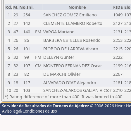
Rd.
M.
No.Ini.
Nombre
FIDE
El
1
29
254
SANCHEZ GOMEZ Emiliano
1949
19
2
27
142
CLEMENTE LLAMERO Roberto
2127
21
3
47
140
FM
VARGA Mariano
2131
21
4
26
86
BARBERA ESTELLES Rosendo
2253
22
5
26
101
RIOBOO DE LARRIVA Alvaro
2215
22
6
32
99
FM
DELEYN Gunter
2222
7
32
107
CM
MONTERO FERNANDEZ Oscar
2199
21
8
23
82
DE MARCHI Olivier
2267
9
18
117
ALVARADO DIAZ Alejandro
2181
21
10
20
103
SANCHEZ-ALARCOS GALIAN Victor
2210
22
*) Rating difference of more than 400. It was limited to 400.
Servidor de Resultados de Torneos de Ajedrez
© 2006-2026 Heinz H
Aviso legal/Condiciones de uso