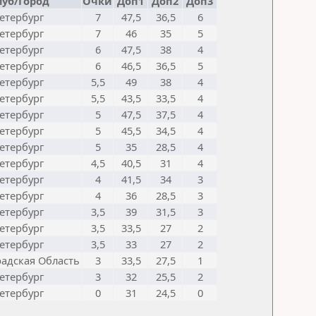
луб/Город
Очки
Доп1
Доп2
Доп3
етербург
7
47,5
36,5
6
етербург
7
46
35
5
етербург
6
47,5
38
4
етербург
6
46,5
36,5
5
етербург
5,5
49
38
4
етербург
5,5
43,5
33,5
4
етербург
5
47,5
37,5
4
етербург
5
45,5
34,5
4
етербург
5
35
28,5
4
етербург
4,5
40,5
31
4
етербург
4
41,5
34
3
етербург
4
36
28,5
3
етербург
3,5
39
31,5
3
етербург
3,5
33,5
27
2
етербург
3,5
33
27
2
адская Область
3
33,5
27,5
1
етербург
3
32
25,5
2
етербург
0
31
24,5
0