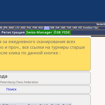
Servert
TA
JPN
MKD
LTU
NED
POL
POR
ROU
RUS
SRB
SVK
SWE
TUR
UKR
VIE
FontSize:11pt
 Регистрация
Swiss-Manager
ÖSB
FIDE
з-за ежедневного сканирования всех
o и проч., все ссылки на турниры старше
сле клика по данной кнопке :
ода
Petersburg Chess Federation
Поиск