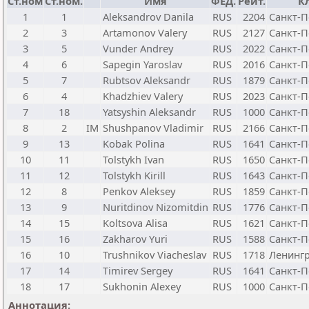
Ст.ном
Ст.ном.
Имя
ФЕД.
Рейт.
К
1
1
Aleksandrov Danila
RUS
2204
Санкт-П
2
3
Artamonov Valery
RUS
2127
Санкт-П
3
5
Vunder Andrey
RUS
2022
Санкт-П
4
6
Sapegin Yaroslav
RUS
2016
Санкт-П
5
7
Rubtsov Aleksandr
RUS
1879
Санкт-П
6
4
Khadzhiev Valery
RUS
2023
Санкт-П
7
18
Yatsyshin Aleksandr
RUS
1000
Санкт-П
8
2
IM
Shushpanov Vladimir
RUS
2166
Санкт-П
9
13
Kobak Polina
RUS
1641
Санкт-П
10
11
Tolstykh Ivan
RUS
1650
Санкт-П
11
12
Tolstykh Kirill
RUS
1643
Санкт-П
12
8
Penkov Aleksey
RUS
1859
Санкт-П
13
9
Nuritdinov Nizomitdin
RUS
1776
Санкт-П
14
15
Koltsova Alisa
RUS
1621
Санкт-П
15
16
Zakharov Yuri
RUS
1588
Санкт-П
16
10
Trushnikov Viacheslav
RUS
1718
Ленингр
17
14
Timirev Sergey
RUS
1641
Санкт-П
18
17
Sukhonin Alexey
RUS
1000
Санкт-П
Аннотация: