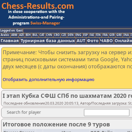
Logged on: Gast
Arabic
ARM
AZE
BIH
BUL
CAT
CHN
CRO
CZE
DEN
ENG
ESP
FAI
FIN
FRA
GER
GRE
INA
I
Главная
Турнирная база данных
AUT
Фото
ЧАВО
Онлайн
Примечание: Чтобы снизить загрузку на сервер и
страниц поисковыми системами типа Google, Yaho
двух месяцев (с даты окончания) отображаются по
Отобразить дополнительную информацию
I этап Кубка СФШ СПб по шахматам 2020 г
Последнее обновление20.03.2020 20:05:13, Автор/Последняя загрузка: St.
Search for player
Итоговое положение после 9 туров