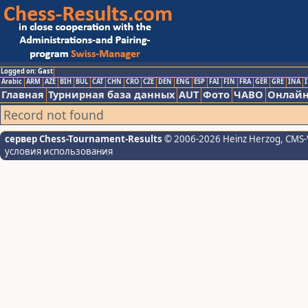
Logged on: Gast
Arabic
ARM
AZE
BIH
BUL
CAT
CHN
CRO
CZE
DEN
ENG
ESP
FAI
FIN
FRA
GER
GRE
INA
I
Главная
Турнирная база данных
AUT
Фото
ЧАВО
Онлайн
Record not found
сервер Chess-Tournament-Results
© 2006-2026 Heinz Herzog
, CMS-
условия использования