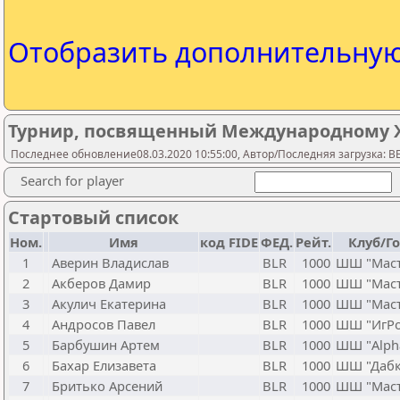
Отобразить дополнительну
Турнир, посвященный Международному 
Последнее обновление08.03.2020 10:55:00, Автор/Последняя загрузка: 
Search for player
Стартовый список
Ном.
Имя
код FIDE
ФЕД.
Рейт.
Клуб/Г
1
Аверин Владислав
BLR
1000
ШШ "Маст
2
Акберов Дамир
BLR
1000
ШШ "Маст
3
Акулич Екатерина
BLR
1000
ШШ "Маст
4
Андросов Павел
BLR
1000
ШШ "ИгРо
5
Барбушин Артем
BLR
1000
ШШ "Alph
6
Бахар Елизавета
BLR
1000
ШШ "Дабк
7
Бритько Арсений
BLR
1000
ШШ "Маст