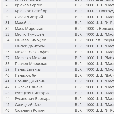
28
Крюков Сергей
BLR
1000
ШШ "Маст
29
Крючков Ратибор
BLR
1000
г. Новгру
30
Лисай Дмитрий
BLR
1000
ШШ "Маст
31
Макей Илья
BLR
1000
ШШ "ИгРо
32
Мась Мирослав
BLR
1000
г. Волков
33
Милто Тимофей
BLR
1000
ШШ "Маст
34
Минаев Тимофей
BLR
1000
г.п. Озёры
35
Мисюк Дмитрий
BLR
1000
ШШ "Маст
36
Михальская София
BLR
1000
ШШ "Маст
37
Молявко Михаил
BLR
1000
ШШ "Дабк
38
Павлов Мирослав
BLR
1000
ШШ "Маст
39
Панас Евгений
BLR
1000
ШШ "Маст
40
Панасюк Ян
BLR
1000
ШШ "Дабк
41
Позняк Дмитрий
BLR
1000
ШШ "Маст
42
Пырская Диана
BLR
1000
ШШ "Маст
43
Русецкая Виктория
BLR
1000
ШШ "Маст
44
Русинович Варвара
BLR
1000
ШШ "Маст
45
Савицкий Илья
BLR
1000
ШШ "Маст
46
Салкевич Роман
BLR
1000
ШШ "ИгРо