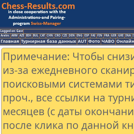
Logged on: Gast
Arabic
ARM
AZE
BIH
BUL
CAT
CHN
CRO
CZE
DEN
ENG
ESP
FAI
FIN
FRA
GER
GRE
INA
I
Главная
Турнирная база данных
AUT
Фото
ЧАВО
Онлайн
Примечание: Чтобы снизи
из-за ежедневного скани
поисковыми системами ти
проч., все ссылки на тур
месяцев (с даты окончан
после клика по данной кн