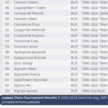
47
Санько Семен
BLR
1000
ШШ "Маст
48
Сидляревич Павел
BLR
1000
ШШ "Маст
49
Силицкий Михей
BLR
1000
ШШ "Дабк
50
Смолич Иван
BLR
1000
ШШ "Маст
51
Смоляков Егор
BLR
1000
ШШ "Маст
52
Солдатов Алексей
BLR
1000
ШШ "Маст
53
Сторожев Кирилл
BLR
1000
ШШ "Маст
54
Титенков Егор
BLR
1000
ШШ "Маст
55
Толочко Анна
BLR
1000
ШШ "ИгРо
56
Храпунов Арсений
BLR
1000
ШШ "Маст
57
Шарупская Ксения
BLR
1000
ШШ "Маст
58
Шот Захар
BLR
1000
ШШ "Маст
59
Шугало Иван
BLR
1000
ШШ "ИгРо
60
Шукаева Алиса
BLR
1000
ШШ "Маст
61
Щербович Ярослав
BLR
1000
ШШ "Маст
62
Щетко Ян
BLR
1000
ШШ "Маст
63
Юрчук Артем
BLR
1000
СШ №26
сервер Chess-Tournament-Results
© 2006-2026 Heinz Herzog
, CMS-
условия использования