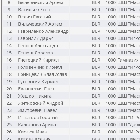
8
Быльчинский Артем
BLR
1000
ШШ "Маст
9
Васильев Егор
BLR
1000
ШШ "Маст
10
Велич Евгений
BLR
1000
ШШ "Маст
11
Вильчевский Артем
BLR
1000
ШШ "Маст
12
Гавриленко Александр
BLR
1000
ШШ "Маст
13
Гаврилик Дарья
BLR
1000
ШШ "ИгРо
14
Генюш Александр
BLR
1000
ШШ "Маст
15
Генюш Ярослав
BLR
1000
ШШ "Маст
16
Гнетецкий Кирилл
BLR
1000
Гимназия
17
Головенчик Кирилл
BLR
1000
ШШ "ИгРо
18
Гринцевич Владислав
BLR
1000
ШШ "Маст
19
Гутовский Кирилл
BLR
1000
ШШ "Маст
20
Евлашевич Глеб
BLR
1000
ШШ "Маст
21
Жешко Никита
BLR
1000
ШШ "Маст
22
Житковский Андрей
BLR
1000
ШШ "Маст
23
Змитревич Павел
BLR
1000
ШШ "Маст
24
Игнатьев Георгий
BLR
1000
ШШ "ИгРо
25
Калганова Арина
BLR
1000
ШШ "Дабк
26
Кислюк Иван
BLR
1000
ШШ "ИгРо
27
Китова Ксения
BLR
1000
ШШ "Маст