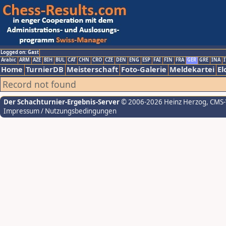
Logged on: Gast
Arabic
ARM
AZE
BIH
BUL
CAT
CHN
CRO
CZE
DEN
ENG
ESP
FAI
FIN
FRA
GER
GRE
INA
I
Home
TurnierDB
Meisterschaft
Foto-Galerie
Meldekartei
El
Record not found
Der Schachturnier-Ergebnis-Server
© 2006-2026 Heinz Herzog
, CMS
Impressum / Nutzungsbedingungen