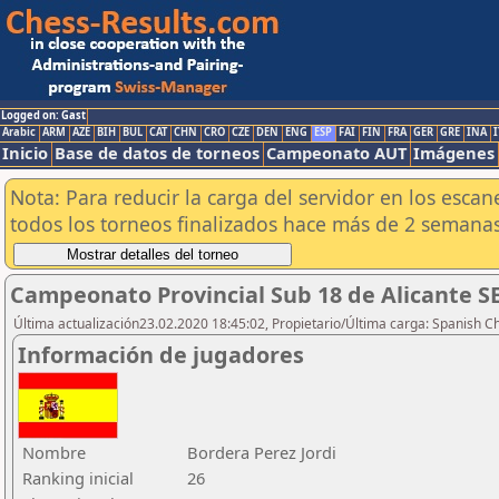
Logged on: Gast
Arabic
ARM
AZE
BIH
BUL
CAT
CHN
CRO
CZE
DEN
ENG
ESP
FAI
FIN
FRA
GER
GRE
INA
I
Inicio
Base de datos de torneos
Campeonato AUT
Imágenes
Nota: Para reducir la carga del servidor en los esc
todos los torneos finalizados hace más de 2 semanas
Campeonato Provincial Sub 18 de Alicante S
Última actualización23.02.2020 18:45:02, Propietario/Última carga: Spanish C
Información de jugadores
Nombre
Bordera Perez Jordi
Ranking inicial
26