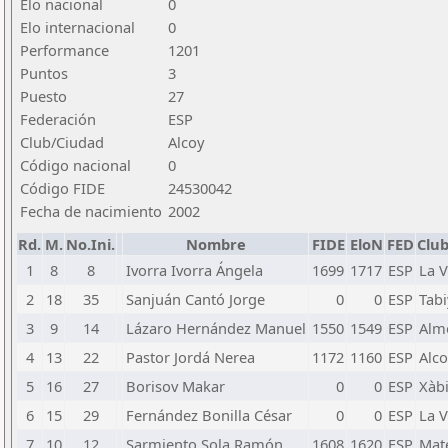
Elo nacional
0
Elo internacional
0
Performance
1201
Puntos
3
Puesto
27
Federación
ESP
Club/Ciudad
Alcoy
Código nacional
0
Código FIDE
24530042
Fecha de nacimiento
2002
Rd.
M.
No.Ini.
Nombre
FIDE
EloN
FED
Clu
1
8
8
Ivorra Ivorra Ángela
1699
1717
ESP
La V
2
18
35
Sanjuán Cantó Jorge
0
0
ESP
Tabi
3
9
14
Lázaro Hernández Manuel
1550
1549
ESP
Alm
4
13
22
Pastor Jordá Nerea
1172
1160
ESP
Alco
5
16
27
Borisov Makar
0
0
ESP
Xàb
6
15
29
Fernández Bonilla César
0
0
ESP
La V
7
10
12
Sarmiento Sola Ramón
1608
1620
ESP
Mat