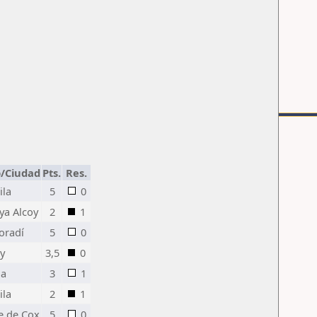
b/Ciudad
Pts.
Res.
ila
5
0
ya Alcoy
2
1
oradí
5
0
y
3,5
0
ia
3
1
ila
2
1
e de Cox
5
0