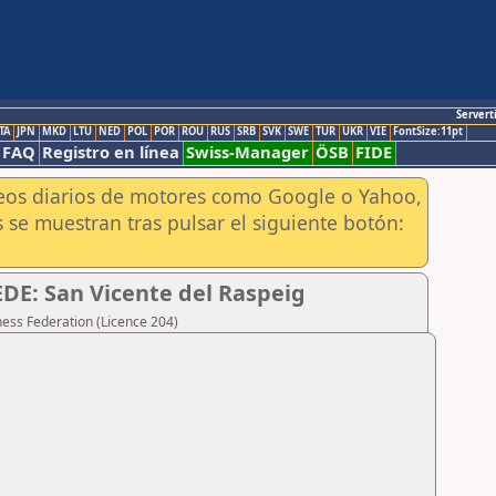
Servert
TA
JPN
MKD
LTU
NED
POL
POR
ROU
RUS
SRB
SVK
SWE
TUR
UKR
VIE
FontSize:11pt
FAQ
Registro en línea
Swiss-Manager
ÖSB
FIDE
aneos diarios de motores como Google o Yahoo,
 se muestran tras pulsar el siguiente botón:
EDE: San Vicente del Raspeig
hess Federation (Licence 204)