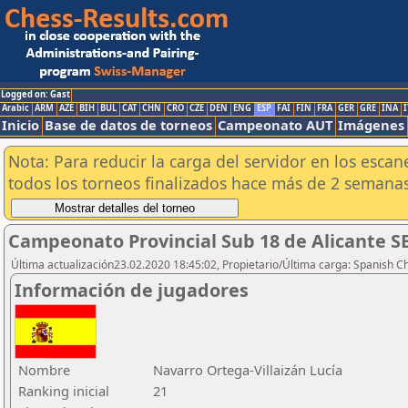
Logged on: Gast
Arabic
ARM
AZE
BIH
BUL
CAT
CHN
CRO
CZE
DEN
ENG
ESP
FAI
FIN
FRA
GER
GRE
INA
I
Inicio
Base de datos de torneos
Campeonato AUT
Imágenes
Nota: Para reducir la carga del servidor en los esc
todos los torneos finalizados hace más de 2 semanas
Campeonato Provincial Sub 18 de Alicante S
Última actualización23.02.2020 18:45:02, Propietario/Última carga: Spanish C
Información de jugadores
Nombre
Navarro Ortega-Villaizán Lucía
Ranking inicial
21