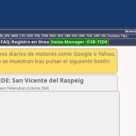
Servert
TA
JPN
MKD
LTU
NED
POL
POR
ROU
RUS
SRB
SVK
SWE
TUR
UKR
VIE
FontSize:11pt
FAQ
Registro en línea
Swiss-Manager
ÖSB
FIDE
aneos diarios de motores como Google o Yahoo,
 se muestran tras pulsar el siguiente botón:
EDE: San Vicente del Raspeig
hess Federation (Licence 204)