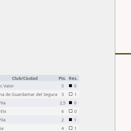
Club/Ciudad
Pts.
Res.
ic Valor
5
0
a de Guardamar del Segura
3
1
ila
2,5
0
-Elx
6
0
ila
2
1
ia
4
1