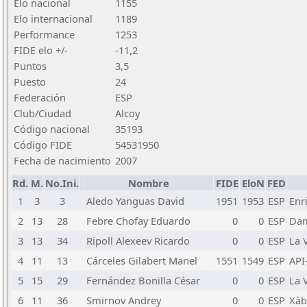
Elo nacional
1155
Elo internacional
1189
Performance
1253
FIDE elo +/-
-11,2
Puntos
3,5
Puesto
24
Federación
ESP
Club/Ciudad
Alcoy
Código nacional
35193
Código FIDE
54531950
Fecha de nacimiento
2007
Rd.
M.
No.Ini.
Nombre
FIDE
EloN
FED
1
3
3
Aledo Yanguas David
1951
1953
ESP
Enr
2
13
28
Febre Chofay Eduardo
0
0
ESP
Dam
3
13
34
Ripoll Alexeev Ricardo
0
0
ESP
La V
4
11
13
Cárceles Gilabert Manel
1551
1549
ESP
API
5
15
29
Fernández Bonilla César
0
0
ESP
La V
6
11
36
Smirnov Andrey
0
0
ESP
Xàb