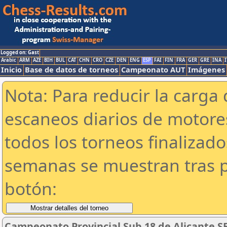
Logged on: Gast
Arabic
ARM
AZE
BIH
BUL
CAT
CHN
CRO
CZE
DEN
ENG
ESP
FAI
FIN
FRA
GER
GRE
INA
I
Inicio
Base de datos de torneos
Campeonato AUT
Imágenes
Nota: Para reducir la carga 
escaneos diarios de motor
todos los torneos finalizad
semanas se muestran tras p
botón:
Campeonato Provincial Sub 18 de Alicante S