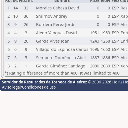
Rd.
M.
No.Ini.
Nombre
FIDE
EloN
FED
Clu
1
14
32
Morales Cabeza David
0
0
ESP
Ras
2
10
36
Smirnov Andrey
0
0
ESP
Xàb
3
9
26
Bordera Perez Jordi
0
0
ESP
Alc
4
4
3
Aledo Yanguas David
1951
1953
ESP
Enr
5
9
20
García Vives Joan
1243
1258
ESP
Enr
6
6
9
Villagordo Espinosa Carlos
1696
1660
ESP
Ali
7
5
5
Sempere Doménech Abel
1887
1886
ESP
Alc
8
2
1
García Giménez Santiago
2080
2080
ESP
Xer
*) Rating difference of more than 400. It was limited to 400.
Servidor de Resultados de Torneos de Ajedrez
© 2006-2026 Heinz H
Aviso legal/Condiciones de uso