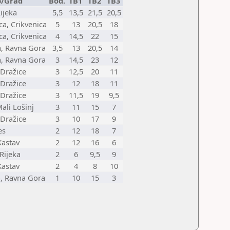
b/Grad
Bod.
TB1
TB2
TB3
Rijeka
5,5
13,5
21,5
20,5
ca, Crikvenica
5
13
20,5
18
ca, Crikvenica
4
14,5
22
15
, Ravna Gora
3,5
13
20,5
14
, Ravna Gora
3
14,5
23
12
 Dražice
3
12,5
20
11
 Dražice
3
12
18
11
 Dražice
3
11,5
19
9,5
Mali Lošinj
3
11
15
7
 Dražice
3
10
17
9
es
2
12
18
7
Kastav
2
12
16
6
 Rijeka
2
6
9,5
9
Kastav
2
4
8
10
, Ravna Gora
1
10
15
3