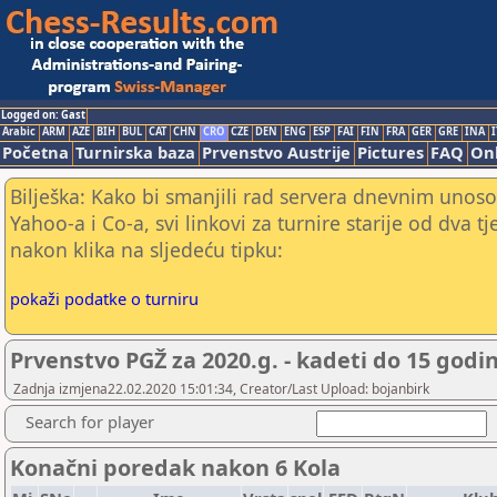
Logged on: Gast
Arabic
ARM
AZE
BIH
BUL
CAT
CHN
CRO
CZE
DEN
ENG
ESP
FAI
FIN
FRA
GER
GRE
INA
I
Početna
Turnirska baza
Prvenstvo Austrije
Pictures
FAQ
Onl
Bilješka: Kako bi smanjili rad servera dnevnim unoso
Yahoo-a i Co-a, svi linkovi za turnire starije od dva t
nakon klika na sljedeću tipku:
pokaži podatke o turniru
Prvenstvo PGŽ za 2020.g. - kadeti do 15 godi
Zadnja izmjena22.02.2020 15:01:34, Creator/Last Upload: bojanbirk
Search for player
Konačni poredak nakon 6 Kola