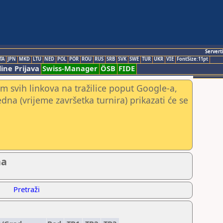
Servert
TA
JPN
MKD
LTU
NED
POL
POR
ROU
RUS
SRB
SVK
SWE
TUR
UKR
VIE
FontSize:11pt
ine Prijava
Swiss-Manager
ÖSB
FIDE
m svih linkova na tražilice poput Google-a,
jedna (vrijeme završetka turnira) prikazati će se
na
Pretraži