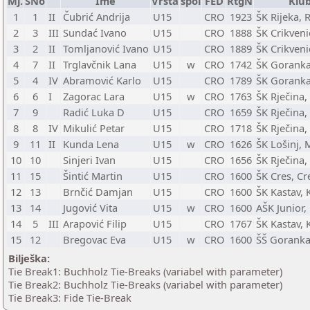
Mj.
SNo
Ime
Vrsta
spol
FED
RtgN
Klu
1
1
II
Čubrić Andrija
U15
CRO
1923
ŠK Rijeka, 
2
3
III
Sundać Ivano
U15
CRO
1888
ŠK Crikveni
3
2
II
Tomljanović Ivano
U15
CRO
1889
ŠK Crikveni
4
7
II
Trglavčnik Lana
U15
w
CRO
1742
ŠK Goranka
5
4
IV
Abramović Karlo
U15
CRO
1789
ŠK Goranka
6
6
I
Zagorac Lara
U15
w
CRO
1763
ŠK Rječina,
7
9
Radić Luka D
U15
CRO
1659
ŠK Rječina,
8
8
IV
Mikulić Petar
U15
CRO
1718
ŠK Rječina,
9
11
II
Kunda Lena
U15
w
CRO
1626
ŠK Lošinj, 
10
10
Sinjeri Ivan
U15
CRO
1656
ŠK Rječina,
11
15
Šintić Martin
U15
CRO
1600
ŠK Cres, Cr
12
13
Brnčić Damjan
U15
CRO
1600
ŠK Kastav, 
13
14
Jugović Vita
U15
w
CRO
1600
AŠK Junior,
14
5
III
Arapović Filip
U15
CRO
1767
ŠK Kastav, 
15
12
Bregovac Eva
U15
w
CRO
1600
ŠŠ Goranka
Bilješka:
Tie Break1: Buchholz Tie-Breaks (variabel with parameter)
Tie Break2: Buchholz Tie-Breaks (variabel with parameter)
Tie Break3: Fide Tie-Break