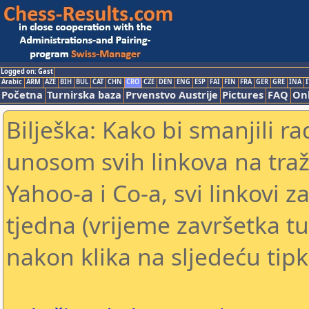
Logged on: Gast
Arabic
ARM
AZE
BIH
BUL
CAT
CHN
CRO
CZE
DEN
ENG
ESP
FAI
FIN
FRA
GER
GRE
INA
I
Početna
Turnirska baza
Prvenstvo Austrije
Pictures
FAQ
Onl
Bilješka: Kako bi smanjili 
unosom svih linkova na traž
Yahoo-a i Co-a, svi linkovi z
tjedna (vrijeme završetka tu
nakon klika na sljedeću tipk