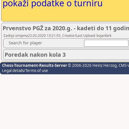
pokaži podatke o turniru
Prvenstvo PGŽ za 2020.g. - kadeti do 11 godi
Zadnja izmjena22.02.2020 13:21:55, Creator/Last Upload: bojanbirk
Search for player
Poredak nakon kola 3
Chess-Tournament-Results-Server
© 2006-2026 Heinz Herzog
, CMS-
Legal details/Terms of use