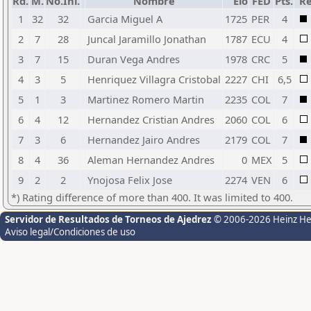
Rd.
M.
No.Ini.
Nombre
Elo
FED
Pts.
Re
1
32
32
Garcia Miguel A
1725
PER
4
2
7
28
Juncal Jaramillo Jonathan
1787
ECU
4
3
7
15
Duran Vega Andres
1978
CRC
5
4
3
5
Henriquez Villagra Cristobal
2227
CHI
6,5
5
1
3
Martinez Romero Martin
2235
COL
7
6
4
12
Hernandez Cristian Andres
2060
COL
6
7
3
6
Hernandez Jairo Andres
2179
COL
7
8
4
36
Aleman Hernandez Andres
0
MEX
5
9
2
2
Ynojosa Felix Jose
2274
VEN
6
*) Rating difference of more than 400. It was limited to 400.
Servidor de Resultados de Torneos de Ajedrez
© 2006-2026 Heinz H
Aviso legal/Condiciones de uso