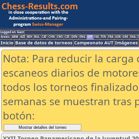
Logged on: Gast
Arabic
ARM
AZE
BIH
BUL
CAT
CHN
CRO
CZE
DEN
ENG
ESP
FAI
FIN
FRA
GER
GRE
INA
I
Inicio
Base de datos de torneos
Campeonato AUT
Imágenes
Nota: Para reducir la carga 
escaneos diarios de motor
todos los torneos finalizad
semanas se muestran tras p
botón:
XXII Torneo Panamericano de la Juventud 20