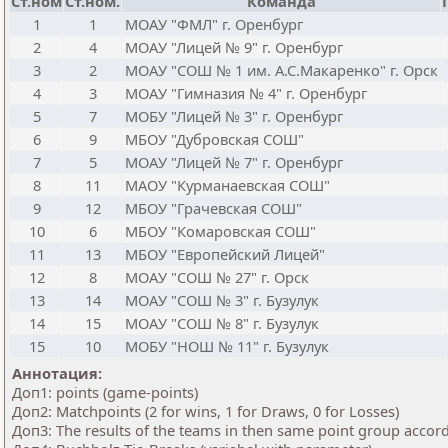
Ст.ном
Ст.ном.
Команда
1
1
МОАУ "ФМЛ" г. Оренбург
2
4
МОАУ "Лицей № 9" г. Оренбург
3
2
МОАУ "СОШ № 1 им. А.С.Макаренко" г. Орск
4
3
МОАУ "Гимназия № 4" г. Оренбург
5
7
МОБУ "Лицей № 3" г. Оренбург
6
9
МБОУ "Дубровская СОШ"
7
5
МОАУ "Лицей № 7" г. Оренбург
8
11
МАОУ "Курманаевская СОШ"
9
12
МБОУ "Грачевская СОШ"
10
6
МБОУ "Комаровская СОШ"
11
13
МБОУ "Европейский Лицей"
12
8
МОАУ "СОШ № 27" г. Орск
13
14
МОАУ "СОШ № 3" г. Бузулук
14
15
МОАУ "СОШ № 8" г. Бузулук
15
10
МОБУ "НОШ № 11" г. Бузулук
Аннотация:
Доп1: points (game-points)
Доп2: Matchpoints (2 for wins, 1 for Draws, 0 for Losses)
Доп3: The results of the teams in then same point group accor