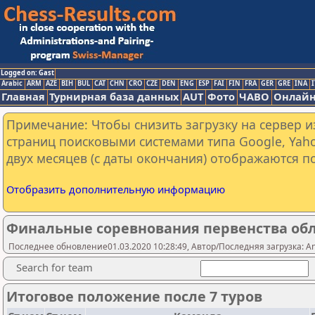
Logged on: Gast
Arabic
ARM
AZE
BIH
BUL
CAT
CHN
CRO
CZE
DEN
ENG
ESP
FAI
FIN
FRA
GER
GRE
INA
I
Главная
Турнирная база данных
AUT
Фото
ЧАВО
Онлайн
Примечание: Чтобы снизить загрузку на сервер и
страниц поисковыми системами типа Google, Yaho
двух месяцев (с даты окончания) отображаются по
Отобразить дополнительную информацию
Финальные соревнования первенства обла
Последнее обновление01.03.2020 10:28:49, Автор/Последняя загрузка: A
Search for team
Итоговое положение после 7 туров