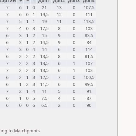
Партии
+
=
-
Доп1
Доп2
Доп3
Доп4
7
6
1
0
21
13
0
107,5
7
6
0
1
19,5
12
0
111
7
5
1
1
19
11
0
113,5
7
4
0
3
17,5
8
0
103
6
3
1
2
15
9
0
83,5
6
3
1
2
14,5
9
0
84
7
3
0
4
14
6
0
114
6
2
2
2
13,5
8
0
81,5
7
2
2
3
13,5
6
1
107
7
2
2
3
13,5
6
1
103
6
2
1
3
12,5
7
0
100,5
6
1
2
3
11,5
6
0
99,5
7
2
1
4
11
5
0
91
6
1
0
5
7,5
4
0
87
6
0
0
6
6,5
2
0
90
ding to Matchpoints