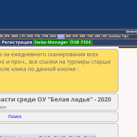
Servert
TA
JPN
MKD
LTU
NED
POL
POR
ROU
RUS
SRB
SVK
SWE
TUR
UKR
VIE
FontSize:11pt
 Регистрация
Swiss-Manager
ÖSB
FIDE
з-за ежедневного сканирования всех
o и проч., все ссылки на турниры старше
сле клика по данной кнопке :
сти среди ОУ "Белая ладья" - 2020
nton
Поиск