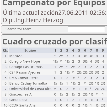
Campeonato por Equipos 
Última actualización27.06.2011 02:56:
Dipl.Ing.Heinz Herzog
Search for team
Cuadro cruzado por clasif
Rk.
Equipo
1
2
3
4
5
6
7
8
9
1
Moravia
*
2½
3
3
4
3½
3½
4
3
2
Colegio New Hope
1½
*
1½
2
3
3½
4
3½
4
3
Cartago Las Brumas
1
2½
*
2½
2
3
2
2
3
4
CSF Pasión Ajedrez
1
2
1½
*
2½
2½
2½
3½
2
5
CMA Construterra
0
1
2
1½
*
2
3
2
3
6
Banco Cathay Turrialba
½
½
1
1½
2
*
2½
1½
2½
7
Universidad de Costa Rica
½
0
2
1½
1
1½
*
2½
2½
8
Goicoechea A
0
½
2
½
2
2½
1½
*
1
9
Santa Rosa
1
0
1
2
1
1½
1½
3
*
10
CCDR Santa Ana
0
0
0
0
2
1½
1
½
2½