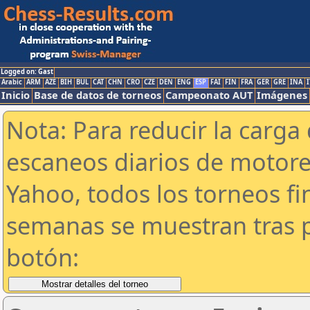
Logged on: Gast
Arabic
ARM
AZE
BIH
BUL
CAT
CHN
CRO
CZE
DEN
ENG
ESP
FAI
FIN
FRA
GER
GRE
INA
I
Inicio
Base de datos de torneos
Campeonato AUT
Imágenes
Nota: Para reducir la carga 
escaneos diarios de motor
Yahoo, todos los torneos f
semanas se muestran tras p
botón: