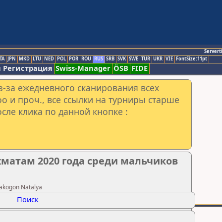
Servert
TA
JPN
MKD
LTU
NED
POL
POR
ROU
RUS
SRB
SVK
SWE
TUR
UKR
VIE
FontSize:11pt
 Регистрация
Swiss-Manager
ÖSB
FIDE
з-за ежедневного сканирования всех
o и проч., все ссылки на турниры старше
сле клика по данной кнопке :
хматам 2020 года среди мальчиков
akogon Natalya
Поиск