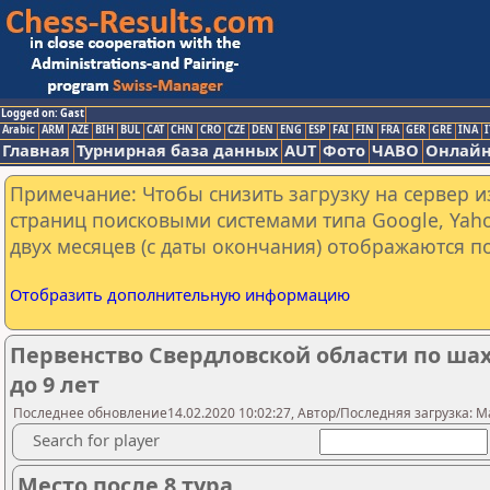
Logged on: Gast
Arabic
ARM
AZE
BIH
BUL
CAT
CHN
CRO
CZE
DEN
ENG
ESP
FAI
FIN
FRA
GER
GRE
INA
I
Главная
Турнирная база данных
AUT
Фото
ЧАВО
Онлайн
Примечание: Чтобы снизить загрузку на сервер и
страниц поисковыми системами типа Google, Yaho
двух месяцев (с даты окончания) отображаются по
Отобразить дополнительную информацию
Первенство Свердловской области по ша
до 9 лет
Последнее обновление14.02.2020 10:02:27, Автор/Последняя загрузка: M
Search for player
Место после 8 тура