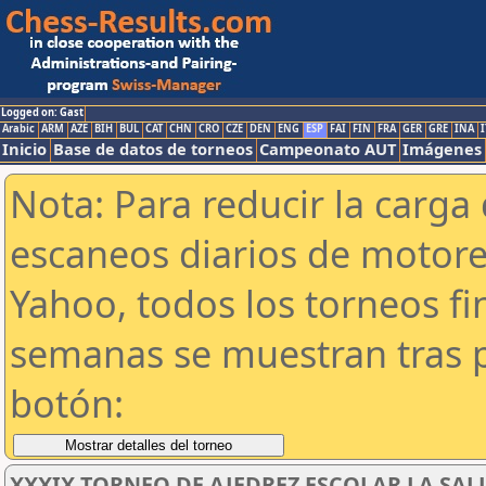
Logged on: Gast
Arabic
ARM
AZE
BIH
BUL
CAT
CHN
CRO
CZE
DEN
ENG
ESP
FAI
FIN
FRA
GER
GRE
INA
I
Inicio
Base de datos de torneos
Campeonato AUT
Imágenes
Nota: Para reducir la carga 
escaneos diarios de motor
Yahoo, todos los torneos f
semanas se muestran tras p
botón:
XXXIX TORNEO DE AJEDREZ ESCOLAR LA SAL