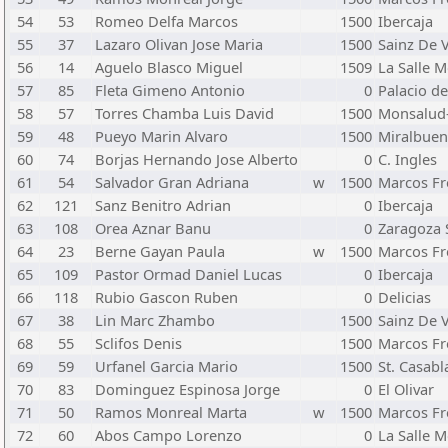
54
53
Romeo Delfa Marcos
1500
Ibercaja
55
37
Lazaro Olivan Jose Maria
1500
Sainz De 
56
14
Aguelo Blasco Miguel
1509
La Salle 
57
85
Fleta Gimeno Antonio
0
Palacio d
58
57
Torres Chamba Luis David
1500
Monsalud-
59
48
Pueyo Marin Alvaro
1500
Miralbue
60
74
Borjas Hernando Jose Alberto
0
C. Ingles
61
54
Salvador Gran Adriana
w
1500
Marcos Fr
62
121
Sanz Benitro Adrian
0
Ibercaja
63
108
Orea Aznar Banu
0
Zaragoza 
64
23
Berne Gayan Paula
w
1500
Marcos Fr
65
109
Pastor Ormad Daniel Lucas
0
Ibercaja
66
118
Rubio Gascon Ruben
0
Delicias
67
38
Lin Marc Zhambo
1500
Sainz De 
68
55
Sclifos Denis
1500
Marcos Fr
69
59
Urfanel Garcia Mario
1500
St. Casabl
70
83
Dominguez Espinosa Jorge
0
El Olivar
71
50
Ramos Monreal Marta
w
1500
Marcos Fr
72
60
Abos Campo Lorenzo
0
La Salle 