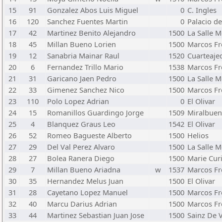
15
91
Gonzalez Abos Luis Miguel
0
C. Ingles
16
120
Sanchez Fuentes Martin
0
Palacio d
17
42
Martinez Benito Alejandro
1500
La Salle 
18
45
Millan Bueno Lorien
1500
Marcos Fr
19
12
Sanabria Mainar Raul
1520
Cuarteaje
20
6
Fernandez Trillo Mario
1538
Marcos Fr
21
31
Garicano Jaen Pedro
1500
La Salle 
22
33
Gimenez Sanchez Nico
1500
Marcos Fr
23
110
Polo Lopez Adrian
0
El Olivar
24
15
Romanillos Guardingo Jorge
1509
Miralbue
25
4
Blanquez Graus Leo
1542
El Olivar
26
52
Romeo Bagueste Alberto
1500
Helios
27
29
Del Val Perez Alvaro
1500
La Salle 
28
27
Bolea Ranera Diego
1500
Marie Cur
29
7
Millan Bueno Ariadna
w
1537
Marcos Fr
30
35
Hernandez Melus Juan
1500
El Olivar
31
28
Cayetano Lopez Manuel
1500
Marcos Fr
32
40
Marcu Darius Adrian
1500
Marcos Fr
33
44
Martinez Sebastian Juan Jose
1500
Sainz De 