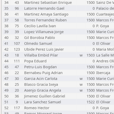
34
43
Martinez Sebastian Enrique
1500
Sainz De 
35
96
Latorre Hernando Gael
0
Palacio d
36
41
Martinez Amaya Santiago
1500
Cuarteaje
37
58
Torres Fernandez Ruben
1500
Marcos Fr
38
75
Cecilio Lavilla Ivan
0
P. Goya
39
39
Lopez Villanueva Jorge
1500
Marie Cur
40
32
Gil Borobia Pablo
1500
Marcos Fr
41
107
Olmedo Samuel
0
El Olivar
42
123
Ubide Perez Luis Javier
0
Maria Mol
43
18
Villalba Embid Pilar
w
1503
La Salle 
44
111
Popa Eduard
0
Andres Ol
45
47
Petru-Luis Bogdan
1500
Marcos Fr
46
22
Bernabeu Puig Adrian
1500
Ibercaja
47
30
Garcia Acin Carlota
w
1500
Marie Cur
48
25
Blasco Gracia Ixeya
w
1500
Marcos Fr
49
20
Asenjo Gracia Angela
w
1500
Marcos Fr
50
36
Jimenez Guillen Gabriel
1500
El Olivar
51
9
Lara Sanchez Samuel
1522
El Olivar
52
117
Romeo Hector
0
P. Goya
53
49
Ramos Monreal Jorge
1500
Marcos Fr