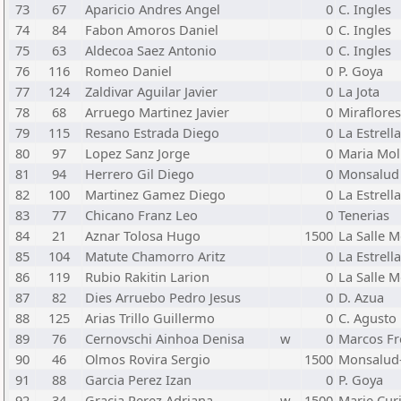
73
67
Aparicio Andres Angel
0
C. Ingles
74
84
Fabon Amoros Daniel
0
C. Ingles
75
63
Aldecoa Saez Antonio
0
C. Ingles
76
116
Romeo Daniel
0
P. Goya
77
124
Zaldivar Aguilar Javier
0
La Jota
78
68
Arruego Martinez Javier
0
Miraflores
79
115
Resano Estrada Diego
0
La Estrella
80
97
Lopez Sanz Jorge
0
Maria Mol
81
94
Herrero Gil Diego
0
Monsalud
82
100
Martinez Gamez Diego
0
La Estrella
83
77
Chicano Franz Leo
0
Tenerias
84
21
Aznar Tolosa Hugo
1500
La Salle 
85
104
Matute Chamorro Aritz
0
La Estrella
86
119
Rubio Rakitin Larion
0
La Salle 
87
82
Dies Arruebo Pedro Jesus
0
D. Azua
88
125
Arias Trillo Guillermo
0
C. Agusto
89
76
Cernovschi Ainhoa Denisa
w
0
Marcos Fr
90
46
Olmos Rovira Sergio
1500
Monsalud-
91
88
Garcia Perez Izan
0
P. Goya
92
34
Gracia Perez Adriana
w
1500
Marie Cur