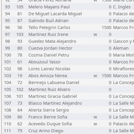
93
105
Melero Mayans Paul
0
C. Ingles
94
81
De Miguel Lacarda Miguel
0
Palacio d
95
87
Galindo Buil Adrian
0
Palacio d
96
56
Tello Pelegrin Carlos
1500
Marcos Fr
97
103
Martinez Ruiz Irene
w
0
98
93
Guedez Mata Alejandro
0
Gascon y 
99
80
Cuezva Jordan Hector
0
Aleman
100
78
Cozma Daniel Petru
0
Maria Mol
101
61
Abouzoul Yassir
0
Marcos Fr
102
98
Lores Lainez Nicolas
0
Miraflores
103
19
Abos Ainoza Nerea
w
1500
Marcos Fr
104
72
Bermejo Labuena Daniel
0
La Concep
105
102
Martinez Ruiz Alvaro
0
106
101
Martinez Gracia Gabriel
0
La Concep
107
73
Blasco Martinez Alejandro
0
La Salle 
108
64
Alierta Sierra Sergio
0
La Concep
109
86
Franco Berne Sofia
w
0
La Salle 
110
62
Acevedo Duque Sofia
w
0
Palacio d
111
79
Cruz Arino Diego
0
La Salle 