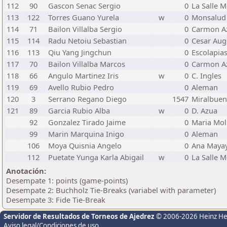
112
90
Gascon Senac Sergio
0
La Salle 
113
122
Torres Guano Yurela
w
0
Monsalud
114
71
Bailon Villalba Sergio
0
Carmon A
115
114
Radu Netoiu Sebastian
0
Cesar Aug
116
113
Qiu Yang Jingchun
0
Escolapia
117
70
Bailon Villalba Marcos
0
Carmon A
118
66
Angulo Martinez Iris
w
0
C. Ingles
119
69
Avello Rubio Pedro
0
Aleman
120
3
Serrano Regano Diego
1547
Miralbue
121
89
Garcia Rubio Alba
w
0
D. Azua
92
Gonzalez Tirado Jaime
0
Maria Mol
99
Marin Marquina Inigo
0
Aleman
106
Moya Quisnia Angelo
0
Ana Maya
112
Puetate Yunga Karla Abigail
w
0
La Salle 
Anotación:
Desempate 1: points (game-points)
Desempate 2: Buchholz Tie-Breaks (variabel with parameter)
Desempate 3: Fide Tie-Break
Servidor de Resultados de Torneos de Ajedrez
© 2006-2026 Heinz H
Aviso legal/Condiciones de uso