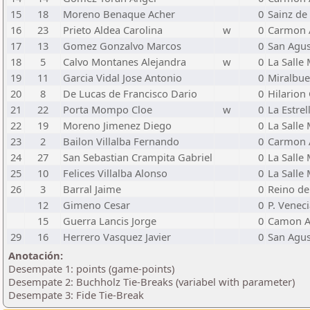
15
18
Moreno Benaque Acher
0
Sainz de
16
23
Prieto Aldea Carolina
w
0
Carmon 
17
13
Gomez Gonzalvo Marcos
0
San Agus
18
5
Calvo Montanes Alejandra
w
0
La Salle
19
11
Garcia Vidal Jose Antonio
0
Miralbu
20
8
De Lucas de Francisco Dario
0
Hilarion
21
22
Porta Mompo Cloe
w
0
La Estrel
22
19
Moreno Jimenez Diego
0
La Salle
23
2
Bailon Villalba Fernando
0
Carmon 
24
27
San Sebastian Crampita Gabriel
0
La Salle
25
10
Felices Villalba Alonso
0
La Sall
26
3
Barral Jaime
0
Reino de
12
Gimeno Cesar
0
P. Venec
15
Guerra Lancis Jorge
0
Camon A
29
16
Herrero Vasquez Javier
0
San Agus
Anotación:
Desempate 1: points (game-points)
Desempate 2: Buchholz Tie-Breaks (variabel with parameter)
Desempate 3: Fide Tie-Break