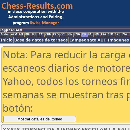
Logged on: Gast
Arabic
ARM
AZE
BIH
BUL
CAT
CHN
CRO
CZE
DEN
ENG
ESP
FAI
FIN
FRA
GER
GRE
INA
I
Inicio
Base de datos de torneos
Campeonato AUT
Imágenes
Nota: Para reducir la carga 
escaneos diarios de motor
Yahoo, todos los torneos f
semanas se muestran tras p
botón:
XXXIX TORNEO DE AJEDREZ ESCOLAR LA SALL