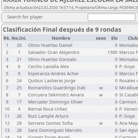
Última actualización22.02.2020 18:57:14, Propietario/Última carga: FEDER
Search for player
Clasificación Final después de 9 rondas
Rk.
No.Ini.
Nombre
sexo
Elo
Club
1
20
Olmo Huertas Daniel
0
Monsalu
2
1
Salvador Gran Alejandro
1500
Marcos F
3
21
Olmo Huertas Gonzalo
0
Monsalu
4
6
Cecilio Lavialla Alex
0
P. Goya
5
9
Esperanza Andres Acher
0
Marcos F
6
24
Quibus Lasheras Jorge
0
Rosales 
7
25
Romanillos Guardingo Irati
w
0
Miralbu
8
7
Corcuera Sekmistrz Ainara
w
0
St Casab
9
17
Mercader Domingo Oliver
0
Carmon 
10
4
Bernal Roca Urbez
0
P. Venec
11
26
Ruiz Lample Arturo
0
P. Goya
12
29
Serrano Gomez Sofia
w
0
Ana May
13
28
Sanz Dominguez Marcelo
0
San Agus
14
14
Gomez Toran Angel
0
Carmon 