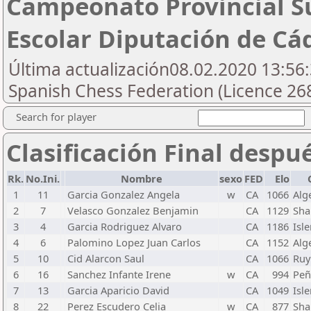
Campeonato Provincial S
Escolar Diputación de Cá
Última actualización08.02.2020 13:56:
Spanish Chess Federation (Licence 26
Search for player
Clasificación Final despu
Rk.
No.Ini.
Nombre
sexo
FED
Elo
1
11
Garcia Gonzalez Angela
w
CA
1066
Alg
2
7
Velasco Gonzalez Benjamin
CA
1129
Sh
3
4
Garcia Rodriguez Alvaro
CA
1186
Isl
4
6
Palomino Lopez Juan Carlos
CA
1152
Alg
5
10
Cid Alarcon Saul
CA
1066
Ruy
6
16
Sanchez Infante Irene
w
CA
994
Peña
7
13
Garcia Aparicio David
CA
1049
Isl
8
22
Perez Escudero Celia
w
CA
877
Sh