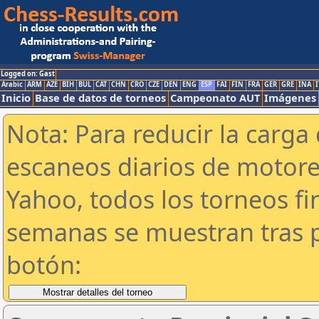
Logged on: Gast
Arabic
ARM
AZE
BIH
BUL
CAT
CHN
CRO
CZE
DEN
ENG
ESP
FAI
FIN
FRA
GER
GRE
INA
I
Inicio
Base de datos de torneos
Campeonato AUT
Imágenes
Nota: Para reducir la carga 
escaneos diarios de motor
Yahoo, todos los torneos f
semanas se muestran tras p
botón: