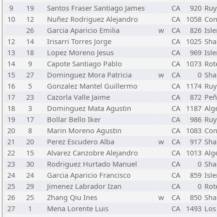
9
19
Santos Fraser Santiago James
CA
920
Ruy
10
12
Nuñez Rodriguez Alejandro
CA
1058
Con
26
Garcia Aparicio Emilia
w
CA
826
Isl
12
14
Irisarri Torres Jorge
CA
1025
Sh
13
18
Lopez Moreno Jesus
CA
969
Isl
14
9
Capote Santiago Pablo
CA
1073
Rot
15
27
Dominguez Mora Patricia
w
CA
0
Sh
16
5
Gonzalez Mantel Guillermo
CA
1174
Ruy
17
23
Cazorla Valle Jaime
CA
872
Peña
18
3
Dominguez Mata Agustin
CA
1187
Alg
19
17
Bollar Bello Iker
CA
986
Ruy
20
8
Marin Moreno Agustin
CA
1083
Con
21
20
Perez Escudero Alba
w
CA
917
Sh
22
15
Alvarez Canzobre Alejandro
CA
1013
Alg
23
30
Rodriguez Hurtado Manuel
CA
0
Sh
24
24
Garcia Aparicio Francisco
CA
859
Isl
25
29
Jimenez Labrador Izan
CA
0
Rot
26
25
Zhang Qiu Ines
w
CA
850
Sh
27
1
Mena Lorente Luis
CA
1493
Los