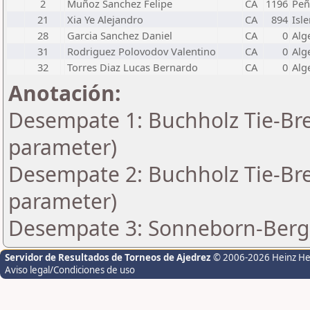
2
Muñoz Sanchez Felipe
CA
1196
Peña
21
Xia Ye Alejandro
CA
894
Isl
28
Garcia Sanchez Daniel
CA
0
Alg
31
Rodriguez Polovodov Valentino
CA
0
Alg
32
Torres Diaz Lucas Bernardo
CA
0
Alg
Anotación:
Desempate 1: Buchholz Tie-Bre
parameter)
Desempate 2: Buchholz Tie-Bre
parameter)
Desempate 3: Sonneborn-Berge
Servidor de Resultados de Torneos de Ajedrez
© 2006-2026 Heinz H
Aviso legal/Condiciones de uso