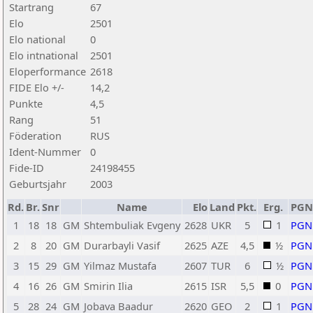
Startrang
67
Elo
2501
Elo national
0
Elo intnational
2501
Eloperformance
2618
FIDE Elo +/-
14,2
Punkte
4,5
Rang
51
Föderation
RUS
Ident-Nummer
0
Fide-ID
24198455
Geburtsjahr
2003
Rd.
Br.
Snr
Name
Elo
Land
Pkt.
Erg.
PGN
1
18
18
GM
Shtembuliak Evgeny
2628
UKR
5
1
PGN
2
8
20
GM
Durarbayli Vasif
2625
AZE
4,5
½
PGN
3
15
29
GM
Yilmaz Mustafa
2607
TUR
6
½
PGN
4
16
26
GM
Smirin Ilia
2615
ISR
5,5
0
PGN
5
28
24
GM
Jobava Baadur
2620
GEO
2
1
PGN