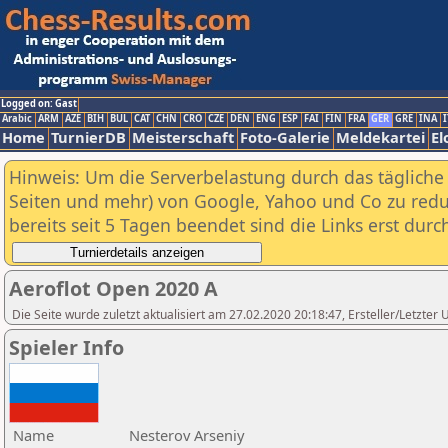
Logged on: Gast
Arabic
ARM
AZE
BIH
BUL
CAT
CHN
CRO
CZE
DEN
ENG
ESP
FAI
FIN
FRA
GER
GRE
INA
I
Home
TurnierDB
Meisterschaft
Foto-Galerie
Meldekartei
El
Hinweis: Um die Serverbelastung durch das tägliche D
Seiten und mehr) von Google, Yahoo und Co zu reduz
bereits seit 5 Tagen beendet sind die Links erst dur
Aeroflot Open 2020 A
Die Seite wurde zuletzt aktualisiert am 27.02.2020 20:18:47, Ersteller/Letzter
Spieler Info
Name
Nesterov Arseniy