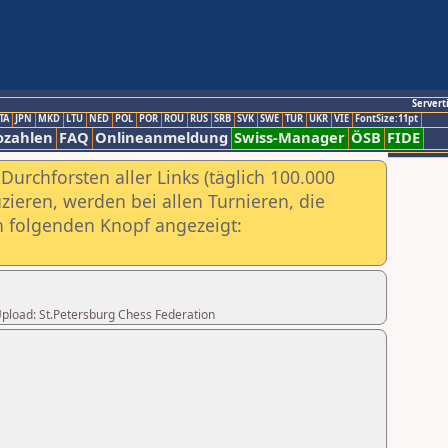
Servert
TA
JPN
MKD
LTU
NED
POL
POR
ROU
RUS
SRB
SVK
SWE
TUR
UKR
VIE
FontSize:11pt
ozahlen
FAQ
Onlineanmeldung
Swiss-Manager
ÖSB
FIDE
urchforsten aller Links (täglich 100.000
ieren, werden bei allen Turnieren, die
ch folgenden Knopf angezeigt:
 Upload: St.Petersburg Chess Federation