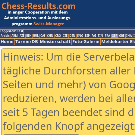
Logged on: Gast
Arabic
ARM
AZE
BIH
BUL
CAT
CHN
CRO
CZE
DEN
ENG
ESP
FAI
FIN
FRA
GER
GRE
INA
I
Home
TurnierDB
Meisterschaft
Foto-Galerie
Meldekartei
El
Hinweis: Um die Serverbel
tägliche Durchforsten aller 
Seiten und mehr) von Goog
reduzieren, werden bei alle
seit 5 Tagen beendet sind d
folgenden Knopf angezeigt