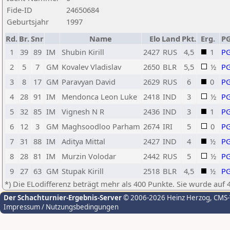
Fide-ID
24650684
Geburtsjahr
1997
Rd.
Br.
Snr
Name
Elo
Land
Pkt.
Erg.
P
1
39
89
IM
Shubin Kirill
2427
RUS
4,5
1
P
2
5
7
GM
Kovalev Vladislav
2650
BLR
5,5
½
P
3
8
17
GM
Paravyan David
2629
RUS
6
0
P
4
28
91
IM
Mendonca Leon Luke
2418
IND
3
½
P
5
32
85
IM
Vignesh N R
2436
IND
3
1
P
6
12
3
GM
Maghsoodloo Parham
2674
IRI
5
0
P
7
31
88
IM
Aditya Mittal
2427
IND
4
½
P
8
28
81
IM
Murzin Volodar
2442
RUS
5
½
P
9
27
63
GM
Stupak Kirill
2518
BLR
4,5
½
P
*) Die ELodifferenz beträgt mehr als 400 Punkte. Sie wurde auf 
Der Schachturnier-Ergebnis-Server
© 2006-2026 Heinz Herzog
, CMS
Impressum / Nutzungsbedingungen