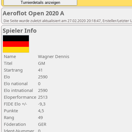
Aeroflot Open 2020 A
Die Seite wurde zuletzt aktualisiert am 27.02.2020 20:18:47, Ersteller/Letzter
Spieler Info
Name
Wagner Dennis
Titel
GM
Startrang
41
Elo
2590
Elo national
0
Elo intnational
2590
Eloperformance
2513
FIDE Elo +/-
-9,3
Punkte
4,5
Rang
49
Föderation
GER
Ident-Nummer
0