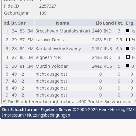
Fide-ID
2257327
Geburtsjahr
1991
Rd.
Br.
Snr
Name
Elo
Land
Pkt.
Erg.
1
34
83
IM
Sreeshwan Maralakshikari
2440
IND
3
½
2
29
87
FM
Lazavik Denis
2428
BLR
2,5
½
3
28
84
FM
Kardashevskiy Evgeny
2437
RUS
4,5
½
4
27
85
IM
Vignesh N R
2436
IND
3
½
5
30
81
IM
Murzin Volodar
2442
RUS
5
0
6
49
-2
nicht ausgelost
0
0
- 0
7
48
-2
nicht ausgelost
0
0
- 0
8
49
-2
nicht ausgelost
0
0
- 0
9
49
-2
nicht ausgelost
0
0
- 0
*) Die ELodifferenz beträgt mehr als 400 Punkte. Sie wurde auf 
Der Schachturnier-Ergebnis-Server
© 2006-2026 Heinz Herzog
, CMS
Impressum / Nutzungsbedingungen