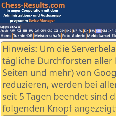
Logged on: Gast
Arabic
ARM
AZE
BIH
BUL
CAT
CHN
CRO
CZE
DEN
ENG
ESP
FAI
FIN
FRA
GER
GRE
INA
I
Home
TurnierDB
Meisterschaft
Foto-Galerie
Meldekartei
El
Hinweis: Um die Serverbel
tägliche Durchforsten aller 
Seiten und mehr) von Goog
reduzieren, werden bei alle
seit 5 Tagen beendet sind d
folgenden Knopf angezeigt