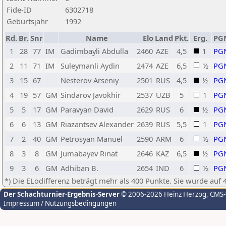
Fide-ID
6302718
Geburtsjahr
1992
Rd.
Br.
Snr
Name
Elo
Land
Pkt.
Erg.
PG
1
28
77
IM
Gadimbayli Abdulla
2460
AZE
4,5
1
PG
2
11
71
IM
Suleymanli Aydin
2474
AZE
6,5
½
PG
3
15
67
Nesterov Arseniy
2501
RUS
4,5
½
PG
4
19
57
GM
Sindarov Javokhir
2537
UZB
5
1
PG
5
5
17
GM
Paravyan David
2629
RUS
6
½
PG
6
6
13
GM
Riazantsev Alexander
2639
RUS
5,5
1
PG
7
2
40
GM
Petrosyan Manuel
2590
ARM
6
½
PG
8
3
8
GM
Jumabayev Rinat
2646
KAZ
6,5
½
PG
9
3
6
GM
Adhiban B.
2654
IND
6
½
PG
*) Die ELodifferenz beträgt mehr als 400 Punkte. Sie wurde auf 
Der Schachturnier-Ergebnis-Server
© 2006-2026 Heinz Herzog
, CMS
Impressum / Nutzungsbedingungen