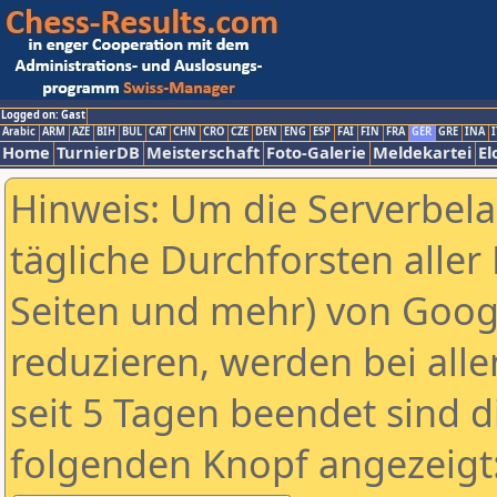
Logged on: Gast
Arabic
ARM
AZE
BIH
BUL
CAT
CHN
CRO
CZE
DEN
ENG
ESP
FAI
FIN
FRA
GER
GRE
INA
I
Home
TurnierDB
Meisterschaft
Foto-Galerie
Meldekartei
El
Hinweis: Um die Serverbel
tägliche Durchforsten aller 
Seiten und mehr) von Goog
reduzieren, werden bei alle
seit 5 Tagen beendet sind d
folgenden Knopf angezeigt