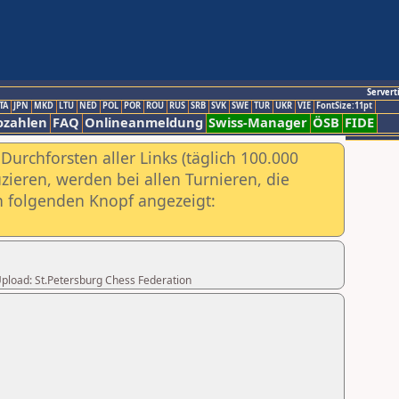
Servert
TA
JPN
MKD
LTU
NED
POL
POR
ROU
RUS
SRB
SVK
SWE
TUR
UKR
VIE
FontSize:11pt
ozahlen
FAQ
Onlineanmeldung
Swiss-Manager
ÖSB
FIDE
urchforsten aller Links (täglich 100.000
ieren, werden bei allen Turnieren, die
ch folgenden Knopf angezeigt:
 Upload: St.Petersburg Chess Federation