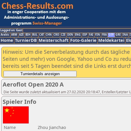
Logged on: Gast
Arabic
ARM
AZE
BIH
BUL
CAT
CHN
CRO
CZE
DEN
ENG
ESP
FAI
FIN
FRA
GER
GRE
INA
I
Home
TurnierDB
Meisterschaft
Foto-Galerie
Meldekartei
El
Hinweis: Um die Serverbelastung durch das tägliche D
Seiten und mehr) von Google, Yahoo und Co zu reduz
bereits seit 5 Tagen beendet sind die Links erst dur
Aeroflot Open 2020 A
Die Seite wurde zuletzt aktualisiert am 27.02.2020 20:18:47, Ersteller/Letzter
Spieler Info
Name
Zhou Jianchao