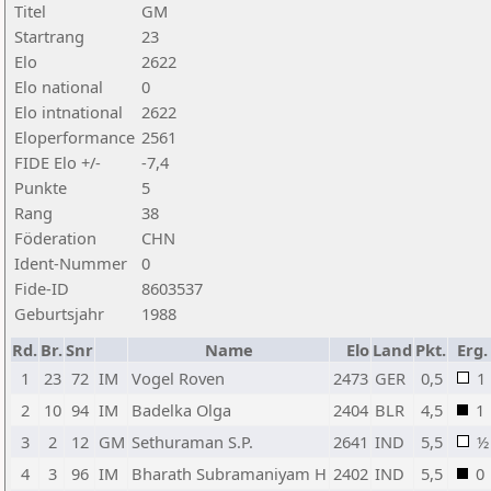
Titel
GM
Startrang
23
Elo
2622
Elo national
0
Elo intnational
2622
Eloperformance
2561
FIDE Elo +/-
-7,4
Punkte
5
Rang
38
Föderation
CHN
Ident-Nummer
0
Fide-ID
8603537
Geburtsjahr
1988
Rd.
Br.
Snr
Name
Elo
Land
Pkt.
Erg.
1
23
72
IM
Vogel Roven
2473
GER
0,5
1
2
10
94
IM
Badelka Olga
2404
BLR
4,5
1
3
2
12
GM
Sethuraman S.P.
2641
IND
5,5
½
4
3
96
IM
Bharath Subramaniyam H
2402
IND
5,5
0