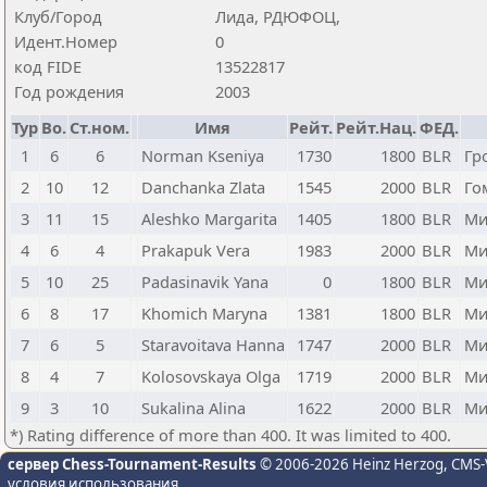
Клуб/Город
Лида, РДЮФОЦ,
Идент.Номер
0
код FIDE
13522817
Год рождения
2003
Тур
Bo.
Ст.ном.
Имя
Рейт.
Рейт.Нац.
ФЕД.
1
6
6
Norman Kseniya
1730
1800
BLR
Гр
2
10
12
Danchanka Zlata
1545
2000
BLR
Го
3
11
15
Aleshko Margarita
1405
1800
BLR
Ми
4
6
4
Prakapuk Vera
1983
2000
BLR
Ми
5
10
25
Padasinavik Yana
0
1800
BLR
Ми
6
8
17
Khomich Maryna
1381
1800
BLR
Ми
7
6
5
Staravoitava Hanna
1747
2000
BLR
Ми
8
4
7
Kolosovskaya Olga
1719
2000
BLR
Ми
9
3
10
Sukalina Alina
1622
2000
BLR
Ми
*) Rating difference of more than 400. It was limited to 400.
сервер Chess-Tournament-Results
© 2006-2026 Heinz Herzog
, CMS-
условия использования