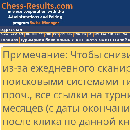
Logged on: Gast
Arabic
ARM
AZE
BIH
BUL
CAT
CHN
CRO
CZE
DEN
ENG
ESP
FAI
FIN
FRA
GER
GRE
INA
I
Главная
Турнирная база данных
AUT
Фото
ЧАВО
Онлайн
Примечание: Чтобы снизи
из-за ежедневного скани
поисковыми системами ти
проч., все ссылки на тур
месяцев (с даты окончан
после клика по данной кн