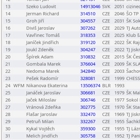
13
Szeko Ludovit
14913046
SVK
2051
cizine
14
Jerman Richard
314510
CZE
2046
ŠO TP 
15
Groh Jiří
304557
CZE
2031
ŠK So
16
Diviš Jaroslav
307262
CZE
2029
TJ Aut
17
Vavřinec Tomáš
318353
CZE
2025
Klub š
18
Janíček Jindřich
319120
CZE
2022
ŠK Ra
19
Joukl Zdeněk
304247
CZE
2022
TJ Jis
20
Špírek Adam
310832
CZE
2015
ŠK Čes
21
Gombala Marek
376604
CZE
2009
ŠK SLA
22
Nedoma Marek
342840
CZE
2003
Šachov
23
Pešek Radomír
328081
CZE
1999
CHESS
24
WFM
Nikanova Ekaterina
13506374
BLR
1993
25
Janáček Jaroslav
306681
CZE
1979
ŠK Mah
26
Jaček Miloslav
306746
CZE
1977
Sokol 
27
Vránová Zdeňka
302775
CZE
1970
ŠK Sta
28
Flašar Jaroslav
332470
CZE
1969
TJ Jis
29
Petruň Milan
332267
CZE
1955
Šachkl
30
Kykal Vojtěch
359300
CZE
1955
TJ Láz
31
Melich Jindřich
305758
CZE
1952
TJ Pan