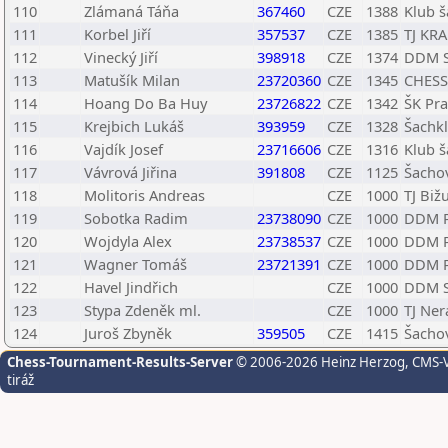
110
Zlámaná Táňa
367460
CZE
1388
Klub š
111
Korbel Jiří
357537
CZE
1385
TJ KRA
112
Vinecký Jiří
398918
CZE
1374
DDM S
113
Matušík Milan
23720360
CZE
1345
CHESS
114
Hoang Do Ba Huy
23726822
CZE
1342
ŠK Pr
115
Krejbich Lukáš
393959
CZE
1328
Šachkl
116
Vajdík Josef
23716606
CZE
1316
Klub š
117
Vávrová Jiřina
391808
CZE
1125
Šachov
118
Molitoris Andreas
CZE
1000
TJ Biž
119
Sobotka Radim
23738090
CZE
1000
DDM P
120
Wojdyla Alex
23738537
CZE
1000
DDM P
121
Wagner Tomáš
23721391
CZE
1000
DDM P
122
Havel Jindřich
CZE
1000
DDM S
123
Stypa Zdeněk ml.
CZE
1000
TJ Ner
124
Juroš Zbyněk
359505
CZE
1415
Šachov
Chess-Tournament-Results-Server
© 2006-2026 Heinz Herzog
, CMS-
tiráž