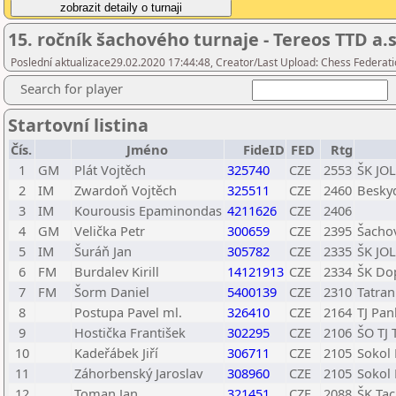
15. ročník šachového turnaje - Tereos TTD a.s
Poslední aktualizace29.02.2020 17:44:48, Creator/Last Upload: Chess Federati
Search for player
Startovní listina
Čís.
Jméno
FideID
FED
Rtg
1
GM
Plát Vojtěch
325740
CZE
2553
ŠK JOL
2
IM
Zwardoň Vojtěch
325511
CZE
2460
Beskyd
3
IM
Kourousis Epaminondas
4211626
CZE
2406
4
GM
Velička Petr
300659
CZE
2395
Šacho
5
IM
Šuráň Jan
305782
CZE
2335
ŠK JOL
6
FM
Burdalev Kirill
14121913
CZE
2334
ŠK Do
7
FM
Šorm Daniel
5400139
CZE
2310
Tatran
8
Postupa Pavel ml.
326410
CZE
2164
TJ Pan
9
Hostička František
302295
CZE
2106
ŠO TJ 
10
Kadeřábek Jiří
306711
CZE
2105
Sokol 
11
Záhorbenský Jaroslav
308960
CZE
2105
Sokol 
12
Toman Jan
321451
CZE
2088
ŠK Ta