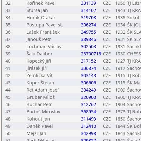
32
Kořínek Pavel
331139
CZE
1950
TJ Láz
33
Štursa Jan
314102
CZE
1943
TJ KRA
34
Horák Otakar
319708
CZE
1938
Sokol 
35
Postupa Pavel st.
306274
CZE
1934
ŠK JOL
36
Lašek František
349755
CZE
1932
ŠK SLA
37
Janouš Petr
389846
CZE
1931
ŠK SLA
38
Lochman Václav
302503
CZE
1931
Šachkl
39
Šala Dalibor
23700718
CZE
1930
CHESS
40
Kopecký Jiří
317152
CZE
1927
TJ KRA
41
Jirásek Jiří
336874
CZE
1917
Šachov
42
Žemlička Vít
303143
CZE
1915
TJ Kob
43
Koper Štefan
306606
CZE
1915
ŠK Mah
44
Ret Adam Josef
384240
CZE
1909
Šachov
45
Gruber Miloš
320900
CZE
1906
TJ KRA
46
Buchar Petr
312762
CZE
1904
Šachov
47
Bartoš Miroslav
368954
CZE
1873
TJ Bo
48
Kohout Jan
311499
CZE
1850
Šachov
49
Daněk Pavel
312410
CZE
1844
ŠK Boh
50
Mejzr Jan
342998
CZE
1843
Šachkl
51
Partl Miloslav
329827
CZE
1841
Šach 