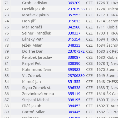
71
Groh Ladislav
369209
CZE
1726
TJ Láz
72
Ocelák Jakub
23707933
CZE
1724
Unich
73
Morávek Jakub
357553
CZE
1717
TJ KRA
74
Hon Jiří
315613
CZE
1714
Šachov
75
Már Tomáš
342980
CZE
1711
Klub š
76
Seiner František
330337
CZE
1703
TJ KRA
77
Lánský Petr
315354
CZE
1694
TJ KRA
78
Ježek Milan
348333
CZE
1684
Šachov
79
Do The Dan
23707372
CZE
1680
SK Pet
80
Řeřábek Jaroslav
338087
CZE
1680
Klub š
81
Parpel Petr
308390
CZE
1678
TJ Ner
82
Kühnmund Ivan
393983
CZE
1670
Steini
83
Vít Zdeněk
23706830
CZE
1649
Steini
84
Klimeš Jan
351555
CZE
1648
CHESS
85
Stypa Zdeněk st.
396338
CZE
1633
TJ Ner
86
Zerzánková Aneta
355119
CZE
1616
ŠK Cai
87
Stejskal Michal
398195
CZE
1609
TJ Jis
88
Eliáš Jakub
384453
CZE
1602
TJ Aut
89
Bartoň Milan
349445
CZE
1582
ŠO Pr
90
Janko Jan
336785
CZE
1580
Šachov