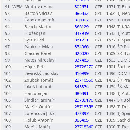
91
WFM
Modrová Hana
302651
CZE
1571
TJ Bo
92
Bartoň Václav
386332
CZE
1564
TJ Ner
93
Čapek Vladimír
300802
CZE
1563
TJ Ur
94
Benda Martin
366129
CZE
1548
TJ KRA
95
Hložek Jan
347949
CZE
1543
TJ Aut
96
Sysr Pavel
361291
CZE
1532
TJ Spa
97
Papírník Milan
354066
CZE
1516
ŠO Pr
98
Glacner Karel
326020
CZE
1509
ŠK Bys
99
Mates Miroslav
337463
CZE
1503
DDM S
100
Hájek Petr
23726270
CZE
1501
Šachov
101
Levinský Ladislav
310999
CZE
1496
DDM S
102
Zoubek Tomáš
23710560
CZE
1472
ŠK Pr
103
Jakuš Lubomír
343374
CZE
1454
ŠK Mah
104
Harcuba Jan
386391
CZE
1448
TJ Aut
105
Šindler Jaromír
23709170
CZE
1447
ŠK Boh
106
Maršík Ondřej
23718358
CZE
1438
TJ Des
107
Lorencová Jitka
372897
CZE
1436
TJ Spa
108
Holub Antonín
386405
CZE
1399
Šachkl
109
Maršík Matěj
23718340
CZE
1390
TJ Des