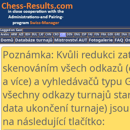
Logged on: Gast
Arabic
ARM
AZE
BIH
BUL
CAT
CHN
CRO
CZE
DEN
ENG
ESP
FAI
FIN
FRA
GER
GRE
INA
I
Domů
Databáze turnajů
Mistrovství AUT
Fotogalerie
FAQ
On
Poznámka: Kvůli redukci za
skenováním všech odkazů (
a více) a vyhledávačů typu 
všechny odkazy turnajů star
data ukončení turnaje) jsou
na následující tlačítko: