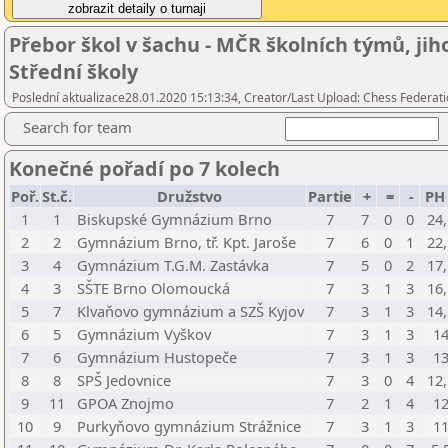
Přebor škol v šachu - MČR školních týmů, ji
Střední školy
Poslední aktualizace28.01.2020 15:13:34, Creator/Last Upload: Chess Federati
Search for team
Konečné pořadí po 7 kolech
Poř.
St.č.
Družstvo
Partie
+
=
-
PH
1
1
Biskupské Gymnázium Brno
7
7
0
0
24
2
2
Gymnázium Brno, tř. Kpt. Jaroše
7
6
0
1
22
3
4
Gymnázium T.G.M. Zastávka
7
5
0
2
17
4
3
SŠTE Brno Olomoucká
7
3
1
3
16
5
7
Klvaňovo gymnázium a SZŠ Kyjov
7
3
1
3
14
6
5
Gymnázium Vyškov
7
3
1
3
1
7
6
Gymnázium Hustopeče
7
3
1
3
1
8
8
SPŠ Jedovnice
7
3
0
4
12
9
11
GPOA Znojmo
7
2
1
4
1
10
9
Purkyňovo gymnázium Strážnice
7
3
1
3
1