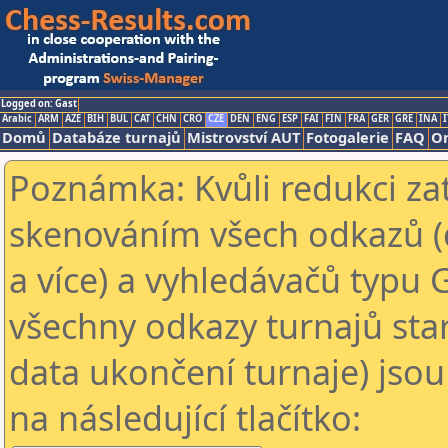
Logged on: Gast
Arabic
ARM
AZE
BIH
BUL
CAT
CHN
CRO
CZE
DEN
ENG
ESP
FAI
FIN
FRA
GER
GRE
INA
I
Domů
Databáze turnajů
Mistrovství AUT
Fotogalerie
FAQ
On
Poznámka: Kvůli redukci za
skenováním všech odkazů (
a více) a vyhledávačů typu 
všechny odkazy turnajů star
data ukončení turnaje) jsou
na následující tlačítko: