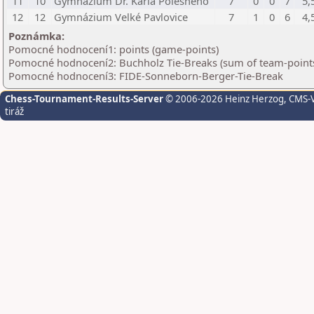
11
10
Gymnázium Dr. Karla Polesného
7
0
0
7
5,
12
12
Gymnázium Velké Pavlovice
7
1
0
6
4,
Poznámka:
Pomocné hodnocení1: points (game-points)
Pomocné hodnocení2: Buchholz Tie-Breaks (sum of team-points
Pomocné hodnocení3: FIDE-Sonneborn-Berger-Tie-Break
Chess-Tournament-Results-Server
© 2006-2026 Heinz Herzog
, CMS-
tiráž