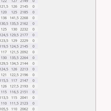
122
127
2149
0
121,5
126
2145
0
120
125
2185
0
136
141,5
2268
0
130,5
135,5
2162
0
125
130
2232
0
124,5
129,5
2177
0
123,5
129
2229
0
119,5
124,5
2145
0
117
121,5
2092
0
130
135,5
2264
0
129,5
134,5
2144
0
124,5
126
2213
0
121
122,5
2196
0
115,5
117
2147
0
126
127,5
2193
0
115
116,5
2151
0
113,5
115
2041
0
110
111,5
2123
0
105,5
110
2062
0