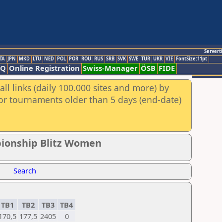
Servert
TA
JPN
MKD
LTU
NED
POL
POR
ROU
RUS
SRB
SVK
SWE
TUR
UKR
VIE
FontSize:11pt
AQ
Online Registration
Swiss-Manager
ÖSB
FIDE
ll links (daily 100.000 sites and more) by
for tournaments older than 5 days (end-date)
pionship Blitz Women
Search
TB1
TB2
TB3
TB4
170,5
177,5
2405
0