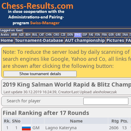
Logged on: Gast
Arabic
ARM
AZE
BIH
BUL
CAT
CHN
CRO
CZE
DEN
ENG
ESP
FAI
FIN
FRA
GER
GRE
INA
I
Home
Tournament-Database
AUT championship
Pictures
F
Note: To reduce the server load by daily scanning of a
search engines like Google, Yahoo and Co, all links 
are shown after clicking the following button:
2019 King Salman World Rapid & Blitz Cham
Last update 30.12.2019 16:24:39, Creator/Last Upload: alexholowczak
Search for player
Final Ranking after 17 Rounds
Rk.
SNo
Name
Rtg
Pts.
1
1
GM
Lagno Kateryna
2606
13