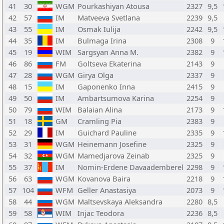
41
30
WGM
Pourkashiyan Atousa
2327
9,5
42
57
IM
Matveeva Svetlana
2239
9,5
43
55
IM
Osmak Iulija
2242
9,5
44
35
IM
Bulmaga Irina
2308
9
45
19
WIM
Sargsyan Anna M.
2382
9
46
86
FM
Goltseva Ekaterina
2143
9
47
28
WGM
Girya Olga
2337
9
48
15
IM
Gaponenko Inna
2415
9
49
50
IM
Ambartsumova Karina
2254
9
50
79
WIM
Balaian Alina
2173
9
51
18
GM
Cramling Pia
2383
9
52
29
IM
Guichard Pauline
2335
9
53
31
WGM
Heinemann Josefine
2325
9
54
32
WGM
Mamedjarova Zeinab
2325
9
55
37
IM
Nomin-Erdene Davaademberel
2298
9
56
63
WGM
Kovanova Baira
2218
9
57
104
WFM
Geller Anastasiya
2073
9
58
44
WGM
Maltsevskaya Aleksandra
2280
8,5
59
58
WIM
Injac Teodora
2236
8,5