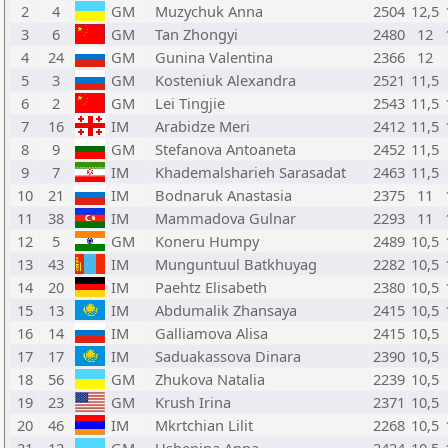
2
4
GM
Muzychuk Anna
2504
12,5
3
6
GM
Tan Zhongyi
2480
12
4
24
GM
Gunina Valentina
2366
12
5
3
GM
Kosteniuk Alexandra
2521
11,5
6
2
GM
Lei Tingjie
2543
11,5
7
16
IM
Arabidze Meri
2412
11,5
8
9
GM
Stefanova Antoaneta
2452
11,5
9
7
IM
Khademalsharieh Sarasadat
2463
11,5
10
21
IM
Bodnaruk Anastasia
2375
11
11
38
IM
Mammadova Gulnar
2293
11
12
5
GM
Koneru Humpy
2489
10,5
13
43
IM
Munguntuul Batkhuyag
2282
10,5
14
20
IM
Paehtz Elisabeth
2380
10,5
15
13
IM
Abdumalik Zhansaya
2415
10,5
16
14
IM
Galliamova Alisa
2415
10,5
17
17
IM
Saduakassova Dinara
2390
10,5
18
56
GM
Zhukova Natalia
2239
10,5
19
23
GM
Krush Irina
2371
10,5
20
46
IM
Mkrtchian Lilit
2268
10,5