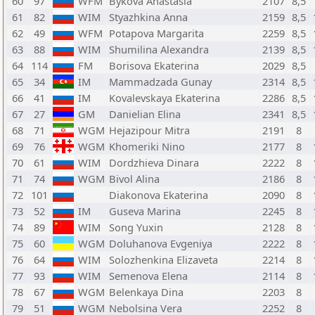
60
97
WFM
Bykova Anastasia
2107
8,5
61
82
WIM
Styazhkina Anna
2159
8,5
62
49
WFM
Potapova Margarita
2259
8,5
63
88
WIM
Shumilina Alexandra
2139
8,5
64
114
FM
Borisova Ekaterina
2029
8,5
65
34
IM
Mammadzada Gunay
2314
8,5
66
41
IM
Kovalevskaya Ekaterina
2286
8,5
67
27
GM
Danielian Elina
2341
8,5
68
71
WGM
Hejazipour Mitra
2191
8
69
76
WGM
Khomeriki Nino
2177
8
70
61
WIM
Dordzhieva Dinara
2222
8
71
74
WGM
Bivol Alina
2186
8
72
101
Diakonova Ekaterina
2090
8
73
52
IM
Guseva Marina
2245
8
74
89
WIM
Song Yuxin
2128
8
75
60
WGM
Doluhanova Evgeniya
2222
8
76
64
WIM
Solozhenkina Elizaveta
2214
8
77
93
WIM
Semenova Elena
2114
8
78
67
WGM
Belenkaya Dina
2203
8
79
51
WGM
Nebolsina Vera
2252
8