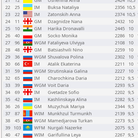
21
12
GM
Ushenina Anna
2424
10,5
22
25
IM
Buksa Nataliya
2356
10,5
23
22
IM
Zatonskih Anna
2374
10,5
24
11
GM
Dzagnidze Nana
2432
10
25
10
GM
Harika Dronavalli
2445
10
26
40
GM
Socko Monika
2286
10
27
96
WGM
Fataliyeva Ulviyya
2108
10
28
48
GM
Batsiashvili Nino
2259
10
29
36
WGM
Shuvalova Polina
2302
10
30
66
IM
Atalik Ekaterina
2211
10
31
59
WGM
Strutinskaia Galina
2227
10
32
65
IM
Charochkina Daria
2212
9,5
33
39
WGM
Voit Daria
2293
9,5
34
69
IM
Gvetadze Sofio
2202
9,5
35
42
IM
Kashlinskaya Alina
2282
9,5
36
26
GM
Muzychuk Mariya
2344
9,5
37
87
WIM
Munkhzul Turmunkh
2139
9,5
38
45
WGM
Mamedjarova Turkan
2273
9,5
39
103
WFM
Nurgali Nazerke
2075
9,5
40
47
WIM
Garifullina Leya
2267
9,5