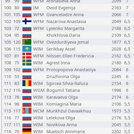
99
99
WFM
Afonasieva Anna
2099
7
100
80
IM
Ovod Evgenija
2163
7
101
105
WFM
Gvanceladze Anna
2066
7
102
109
WFM
Nazarova Anastasia
2049
6,5
103
72
WFM
Lysenko Margarita
2188
6,5
104
95
Khokhlova Daria
2109
6,5
105
120
WFM
Ovezdurdiyeva Jemal
1877
6,5
106
115
WIM
Serikbay Assel
2028
6,5
107
81
WFM
Nilssen Ellen Fredericia
2162
6,5
108
75
WIM
Agrest Inna
2180
6,5
109
102
WFM
Protopopova Anastasiya
2084
6
110
53
Druzhinina Olga
2245
6
111
83
WIM
Sgircea Silvia-Raluca
2154
6
112
116
WGM
Bogumil Tatiana
1996
6
113
78
WIM
Karavaeva Olga
2174
6
114
98
WIM
Komiagina Maria
2106
5,5
115
117
WCM
Munkhzul Davaakhuu
1973
5,5
116
77
WIM
Lelekova Olga
2176
5,5
117
111
WIM
Novikova Anna
2045
5,5
118
70
WIM
Muetsch Annmarie
2202
5,5