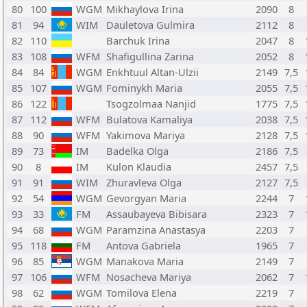
80
100
WGM
Mikhaylova Irina
2090
8
81
94
WIM
Dauletova Gulmira
2112
8
82
110
Barchuk Irina
2047
8
83
108
WFM
Shafigullina Zarina
2052
8
84
84
WGM
Enkhtuul Altan-Ulzii
2149
7,5
85
107
WGM
Fominykh Maria
2055
7,5
86
122
Tsogzolmaa Nanjid
1775
7,5
87
112
WFM
Bulatova Kamaliya
2038
7,5
88
90
WFM
Yakimova Mariya
2128
7,5
89
73
IM
Badelka Olga
2186
7,5
90
8
IM
Kulon Klaudia
2457
7,5
91
91
WIM
Zhuravleva Olga
2127
7,5
92
54
WGM
Gevorgyan Maria
2244
7
93
33
FM
Assaubayeva Bibisara
2323
7
94
68
WGM
Paramzina Anastasya
2203
7
95
118
FM
Antova Gabriela
1965
7
96
85
WGM
Manakova Maria
2149
7
97
106
WFM
Nosacheva Mariya
2062
7
98
62
WGM
Tomilova Elena
2219
7