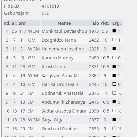
Fide-ID
14101513
Geburtsjahr
1979
Rd.
Br.
Snr
Name
Elo
Pkt.
Erg.
1
56
117
WCM
Munkhzul Davaakhuu
1973
5,5
1
2
7
11
GM
Dzagnidze Nana
2432
10
1
3
11
31
WGM
Heinemann Josefine
2325
9
1
4
3
5
GM
Koneru Humpy
2489
10,5
0
5
11
23
GM
Krush Irina
2371
10,5
1
6
6
19
WIM
Sargsyan Anna M.
2382
9
1
7
4
10
GM
Harika Dronavalli
2445
10
0
8
9
21
IM
Bodnaruk Anastasia
2375
11
½
9
7
13
IM
Abdumalik Zhansaya
2415
10,5
0
10
13
17
IM
Saduakassova Dinara
2390
10,5
½
11
18
28
WGM
Girya Olga
2337
9
1
12
13
29
IM
Guichard Pauline
2335
9
½