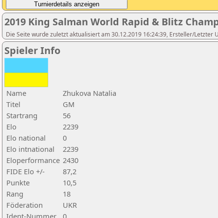
2019 King Salman World Rapid & Blitz Cham
Die Seite wurde zuletzt aktualisiert am 30.12.2019 16:24:39, Ersteller/Letzter
Spieler Info
Name
Zhukova Natalia
Titel
GM
Startrang
56
Elo
2239
Elo national
0
Elo intnational
2239
Eloperformance
2430
FIDE Elo +/-
87,2
Punkte
10,5
Rang
18
Föderation
UKR
Ident-Nummer
0