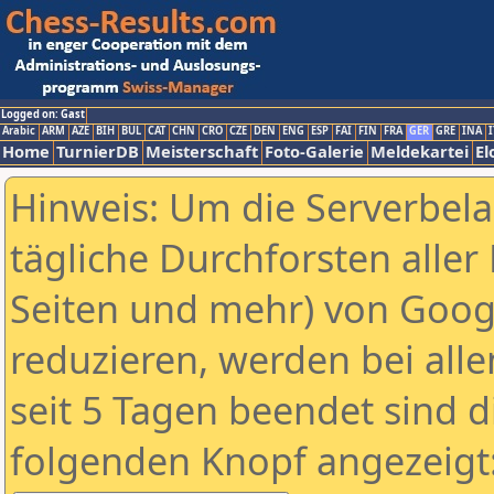
Logged on: Gast
Arabic
ARM
AZE
BIH
BUL
CAT
CHN
CRO
CZE
DEN
ENG
ESP
FAI
FIN
FRA
GER
GRE
INA
I
Home
TurnierDB
Meisterschaft
Foto-Galerie
Meldekartei
El
Hinweis: Um die Serverbel
tägliche Durchforsten aller 
Seiten und mehr) von Goog
reduzieren, werden bei alle
seit 5 Tagen beendet sind d
folgenden Knopf angezeigt