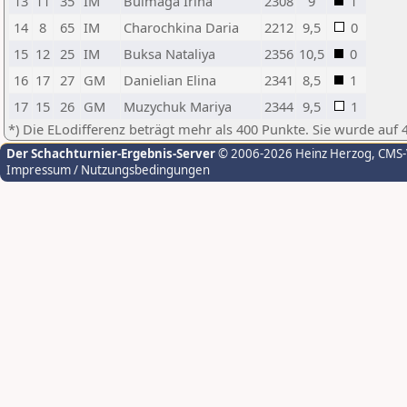
13
11
35
IM
Bulmaga Irina
2308
9
1
14
8
65
IM
Charochkina Daria
2212
9,5
0
15
12
25
IM
Buksa Nataliya
2356
10,5
0
16
17
27
GM
Danielian Elina
2341
8,5
1
17
15
26
GM
Muzychuk Mariya
2344
9,5
1
*) Die ELodifferenz beträgt mehr als 400 Punkte. Sie wurde auf 
Der Schachturnier-Ergebnis-Server
© 2006-2026 Heinz Herzog
, CMS
Impressum / Nutzungsbedingungen