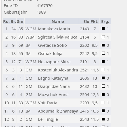
Fide-ID
4167570
Geburtsjahr
1989
Rd.
Br.
Snr
Name
Elo
Pkt.
Erg.
1
24
85
WGM
Manakova Maria
2149
7
1
2
16
83
WIM
Sgircea Silvia-Raluca
2154
6
1
3
9
69
IM
Gvetadze Sofio
2202
9,5
0
4
18
55
IM
Osmak Iulija
2242
9,5
1
5
12
71
WGM
Hejazipour Mitra
2191
8
1
6
3
3
GM
Kosteniuk Alexandra
2521
11,5
1
7
2
1
GM
Lagno Kateryna
2606
13
0
8
6
11
GM
Dzagnidze Nana
2432
10
1
9
6
4
GM
Muzychuk Anna
2504
12,5
0
10
11
39
WGM
Voit Daria
2293
9,5
1
11
6
13
IM
Abdumalik Zhansaya
2415
10,5
0
12
8
2
GM
Lei Tingjie
2543
11,5
0