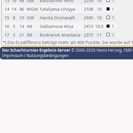
13
16
48
GM
Batsiashvili Nino
2259
10
1
14
14
96
WGM
Fataliyeva Ulviyya
2108
10
1
15
8
10
GM
Harika Dronavalli
2445
10
1
16
5
14
IM
Galliamova Alisa
2415
10,5
1
17
3
21
IM
Bodnaruk Anastasia
2375
11
1
*) Die ELodifferenz beträgt mehr als 400 Punkte. Sie wurde auf 
Der Schachturnier-Ergebnis-Server
© 2006-2026 Heinz Herzog
, CMS
Impressum / Nutzungsbedingungen