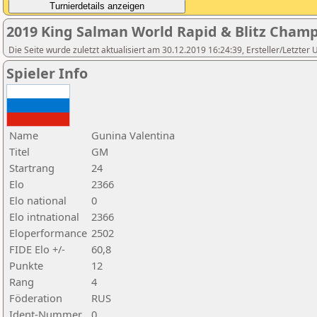
2019 King Salman World Rapid & Blitz Cham
Die Seite wurde zuletzt aktualisiert am 30.12.2019 16:24:39, Ersteller/Letzter
Spieler Info
Name
Gunina Valentina
Titel
GM
Startrang
24
Elo
2366
Elo national
0
Elo intnational
2366
Eloperformance
2502
FIDE Elo +/-
60,8
Punkte
12
Rang
4
Föderation
RUS
Ident-Nummer
0