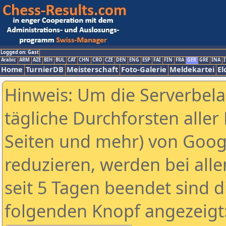
Logged on: Gast
Arabic
ARM
AZE
BIH
BUL
CAT
CHN
CRO
CZE
DEN
ENG
ESP
FAI
FIN
FRA
GER
GRE
INA
I
Home
TurnierDB
Meisterschaft
Foto-Galerie
Meldekartei
El
Hinweis: Um die Serverbel
tägliche Durchforsten aller 
Seiten und mehr) von Goog
reduzieren, werden bei alle
seit 5 Tagen beendet sind d
folgenden Knopf angezeigt