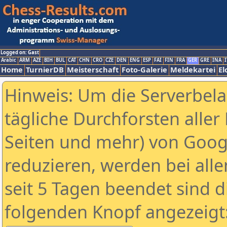
Logged on: Gast
Arabic
ARM
AZE
BIH
BUL
CAT
CHN
CRO
CZE
DEN
ENG
ESP
FAI
FIN
FRA
GER
GRE
INA
I
Home
TurnierDB
Meisterschaft
Foto-Galerie
Meldekartei
El
Hinweis: Um die Serverbel
tägliche Durchforsten aller 
Seiten und mehr) von Goog
reduzieren, werden bei alle
seit 5 Tagen beendet sind d
folgenden Knopf angezeigt