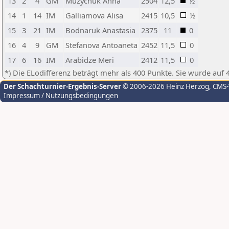
13
2
4
GM
Muzychuk Anna
2504
12,5
½
14
1
14
IM
Galliamova Alisa
2415
10,5
½
15
3
21
IM
Bodnaruk Anastasia
2375
11
0
16
4
9
GM
Stefanova Antoaneta
2452
11,5
0
17
6
16
IM
Arabidze Meri
2412
11,5
0
*) Die ELodifferenz beträgt mehr als 400 Punkte. Sie wurde auf 
Der Schachturnier-Ergebnis-Server
© 2006-2026 Heinz Herzog
, CMS
Impressum / Nutzungsbedingungen