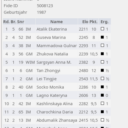
Fide-ID
5008123
Geburtsjahr
1987
Rd.
Br.
Snr
Name
Elo
Pkt.
Erg.
1
5
66
IM
Atalik Ekaterina
2211
10
1
2
4
52
IM
Guseva Marina
2245
8
1
3
4
38
IM
Mammadova Gulnar
2293
11
1
4
3
56
GM
Zhukova Natalia
2239
10,5
1
5
1
19
WIM
Sargsyan Anna M.
2382
9
1
6
1
6
GM
Tan Zhongyi
2480
12
½
7
1
2
GM
Lei Tingjie
2543
11,5
½
8
2
40
GM
Socko Monika
2286
10
1
9
1
1
GM
Lagno Kateryna
2606
13
0
10
2
42
IM
Kashlinskaya Alina
2282
9,5
1
11
2
65
IM
Charochkina Daria
2212
9,5
1
12
2
13
IM
Abdumalik Zhansaya
2415
10,5
½