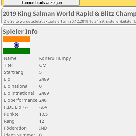
2019 King Salman World Rapid & Blitz Cham
Die Seite wurde zuletzt aktualisiert am 30.12.2019 16:24:39, Ersteller/Letzter
Spieler Info
Name
Koneru Humpy
Titel
GM
Startrang
5
Elo
2489
Elo national
0
Elo intnational
2489
Eloperformance
2461
FIDE Elo +/-
-9,4
Punkte
10,5
Rang
12
Föderation
IND
Ident-Nummer
0