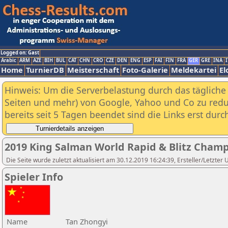
Logged on: Gast
Arabic
ARM
AZE
BIH
BUL
CAT
CHN
CRO
CZE
DEN
ENG
ESP
FAI
FIN
FRA
GER
GRE
INA
I
Home
TurnierDB
Meisterschaft
Foto-Galerie
Meldekartei
El
Hinweis: Um die Serverbelastung durch das tägliche D
Seiten und mehr) von Google, Yahoo und Co zu reduz
bereits seit 5 Tagen beendet sind die Links erst dur
2019 King Salman World Rapid & Blitz Cham
Die Seite wurde zuletzt aktualisiert am 30.12.2019 16:24:39, Ersteller/Letzter
Spieler Info
Name
Tan Zhongyi