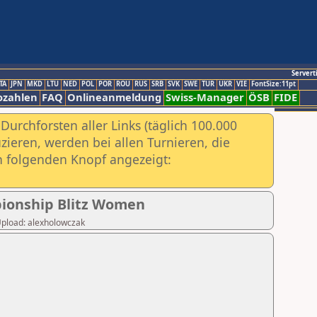
Servert
TA
JPN
MKD
LTU
NED
POL
POR
ROU
RUS
SRB
SVK
SWE
TUR
UKR
VIE
FontSize:11pt
ozahlen
FAQ
Onlineanmeldung
Swiss-Manager
ÖSB
FIDE
urchforsten aller Links (täglich 100.000
ieren, werden bei allen Turnieren, die
ch folgenden Knopf angezeigt:
pionship Blitz Women
 Upload: alexholowczak