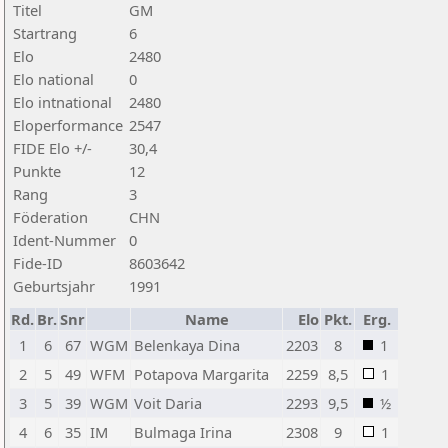
Titel
GM
Startrang
6
Elo
2480
Elo national
0
Elo intnational
2480
Eloperformance
2547
FIDE Elo +/-
30,4
Punkte
12
Rang
3
Föderation
CHN
Ident-Nummer
0
Fide-ID
8603642
Geburtsjahr
1991
Rd.
Br.
Snr
Name
Elo
Pkt.
Erg.
1
6
67
WGM
Belenkaya Dina
2203
8
1
2
5
49
WFM
Potapova Margarita
2259
8,5
1
3
5
39
WGM
Voit Daria
2293
9,5
½
4
6
35
IM
Bulmaga Irina
2308
9
1