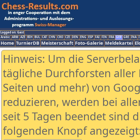
Logged on: Gast
Arabic
ARM
AZE
BIH
BUL
CAT
CHN
CRO
CZE
DEN
ENG
ESP
FAI
FIN
FRA
GER
GRE
INA
I
Home
TurnierDB
Meisterschaft
Foto-Galerie
Meldekartei
El
Hinweis: Um die Serverbel
tägliche Durchforsten aller 
Seiten und mehr) von Goog
reduzieren, werden bei alle
seit 5 Tagen beendet sind d
folgenden Knopf angezeigt