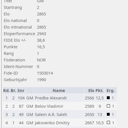
Titel
GM
Startrang
2
Elo
2865
Elo national
0
Elo intnational
2865
Eloperformance
2943
FIDE Elo +/-
38,6
Punkte
16,5
Rang
1
Föderation
NOR
Ident-Nummer
0
Fide-ID
1503014
Geburtsjahr
1990
Rd.
Br.
Snr
Name
Elo
Pkt.
Erg.
1
2
104
GM
Predke Alexandr
2566
12,5
1
2
2
87
GM
Belov Vladimir
2589
9
1
3
2
49
GM
Salem A.R. Saleh
2650
13
1
4
1
44
GM
Jakovenko Dmitry
2667
10,5
1