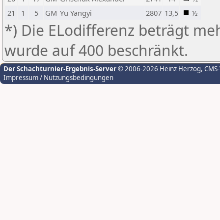
21
1
5
GM
Yu Yangyi
2807
13,5
½
*) Die ELodifferenz beträgt meh
wurde auf 400 beschränkt.
Der Schachturnier-Ergebnis-Server
© 2006-2026 Heinz Herzog
, CMS
Impressum / Nutzungsbedingungen