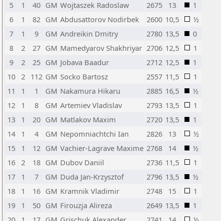
5
1
40
GM
Wojtaszek Radoslaw
2675
13
1
6
1
82
GM
Abdusattorov Nodirbek
2600
10,5
½
7
1
9
GM
Andreikin Dmitry
2780
13,5
0
8
2
27
GM
Mamedyarov Shakhriyar
2706
12,5
1
9
2
25
GM
Jobava Baadur
2712
12,5
1
10
2
112
GM
Socko Bartosz
2557
11,5
1
11
1
1
GM
Nakamura Hikaru
2885
16,5
½
12
1
8
GM
Artemiev Vladislav
2793
13,5
1
13
1
20
GM
Matlakov Maxim
2720
13,5
1
14
1
4
GM
Nepomniachtchi Ian
2826
13
½
15
1
12
GM
Vachier-Lagrave Maxime
2768
14
½
16
2
18
GM
Dubov Daniil
2736
11,5
1
17
1
7
GM
Duda Jan-Krzysztof
2796
13,5
½
18
1
16
GM
Kramnik Vladimir
2748
15
1
19
1
50
GM
Firouzja Alireza
2649
13,5
1
20
1
17
GM
Grischuk Alexander
2741
14
½