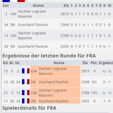
Snr
Name
Elo
1
2
3
4
5
6
7
8
9
10
Vachier-Lagrave
2
GM
2873
½
1
1
1
½
½
½
1
1
½
Maxime
34
IM
Guichard Pauline
2349
½
0
1
½
1
1
0
0
1
0
Vachier-Lagrave
12
GM
2768
½
½
0
1
1
1
1
0
1
½
Maxime
29
IM
Guichard Pauline
2335
0
1
0
1
1
1
1
0
½
1
Ergebnisse der letzten Runde für FRA
Rd.
Br.
Nr.
Name
Elo
Pkt.
Ergebni
Vachier-Lagrave
15
5
2
GM
2873
9
½ - ½
Maxime
12
28
34
IM
Guichard Pauline
2349
5½
0 - 1
Vachier-Lagrave
21
3
12
GM
2768
13½
½ - ½
Maxime
17
30
29
IM
Guichard Pauline
2335
8
1 - 0
Spielerdetails für FRA