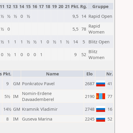
11
12
13
14
15
16
17
18
19
20
21
Pkt.
Rg.
Gruppe
½
½
½
0
½
9,5
14
Rapid Open
Rapid
½
0
5,5
78
Women
½
1
1
1
½
½
1
0
½
1
½
14
5
Blitz Open
Blitz
0
½
1
0
0
0
1
9
52
Women
s
Pkt.
Name
Elo
Nr.
9
GM
Ponkratov Pavel
2687
41
Nomin-Erdene
5½
IM
2190
77
Davaademberel
14½
GM
Kramnik Vladimir
2748
16
8
IM
Guseva Marina
2245
52