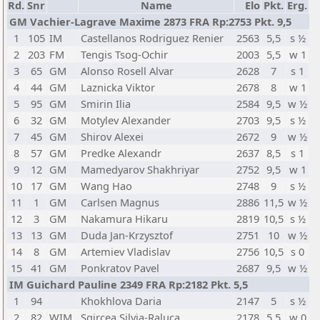
Rd.
Snr
Name
Elo
Pkt.
Erg.
GM Vachier-Lagrave Maxime 2873 FRA Rp:2753 Pkt. 9,5
1
105
IM
Castellanos Rodriguez Renier
2563
5,5
s ½
2
203
FM
Tengis Tsog-Ochir
2003
5,5
w 1
3
65
GM
Alonso Rosell Alvar
2628
7
s 1
4
44
GM
Laznicka Viktor
2678
8
w 1
5
95
GM
Smirin Ilia
2584
9,5
w ½
6
32
GM
Motylev Alexander
2703
9,5
s ½
7
45
GM
Shirov Alexei
2672
9
w ½
8
57
GM
Predke Alexandr
2637
8,5
s 1
9
12
GM
Mamedyarov Shakhriyar
2752
9,5
w 1
10
17
GM
Wang Hao
2748
9
s ½
11
1
GM
Carlsen Magnus
2886
11,5
w ½
12
3
GM
Nakamura Hikaru
2819
10,5
s ½
13
13
GM
Duda Jan-Krzysztof
2751
10
w ½
14
8
GM
Artemiev Vladislav
2756
10,5
s 0
15
41
GM
Ponkratov Pavel
2687
9,5
w ½
IM Guichard Pauline 2349 FRA Rp:2182 Pkt. 5,5
1
94
Khokhlova Daria
2147
5
s ½
2
82
WIM
Sgircea Silvia-Raluca
2178
5,5
w 0