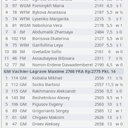
3
97
WGM
Fominykh Maria
2141
4,5
s 1
4
78
WFM
Bykova Anastasia
2187
5,5
w ½
5
74
WFM
Lysenko Margarita
2215
5
s 1
6
81
WGM
Nebolsina Vera
2178
5,5
w 1
7
8
IM
Abdumalik Zhansaya
2484
7,5
s 0
8
102
FM
Borisova Ekaterina
2127
5,5
w 0
9
75
WIM
Garifullina Leya
2207
5,5
s 1
10
88
IM
Gvetadze Sofio
2161
6
w 0
11
46
FM
Assaubayeva Bibisara
2311
7
s ½
12
77
IM
Nomin-Erdene Davaademberel
2190
6,5
w 0
GM Vachier-Lagrave Maxime 2768 FRA Rp:2775 Pkt. 14
1
114
GM
Kobalia Mikhail
2556
11
s ½
2
112
GM
Socko Bartosz
2557
11,5
w ½
3
115
GM
Rakhmanov Aleksandr
2556
9,5
s 0
4
143
IM
Reshetnikov Alexey
2503
9,5
w 1
5
106
GM
Pigusov Evgeny
2563
10
s 1
6
89
GM
Grigoriants Sergey
2585
12
w 1
7
61
GM
Chigaev Maksim
2626
13
s 1
8
47
GM
Dreev Aleksey
2658
13
w 0