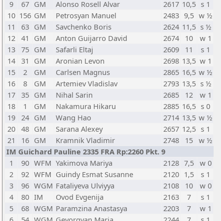
9
67
GM
Alonso Rosell Alvar
2617
10,5
s 1
10
156
GM
Petrosyan Manuel
2483
9,5
w ½
11
63
GM
Savchenko Boris
2624
11,5
s ½
12
41
GM
Anton Guijarro David
2674
10
w 1
13
75
GM
Safarli Eltaj
2609
11
s 1
14
31
GM
Aronian Levon
2698
13,5
w 1
15
2
GM
Carlsen Magnus
2865
16,5
w ½
16
8
GM
Artemiev Vladislav
2793
13,5
s ½
17
35
GM
Nihal Sarin
2685
12
w 1
18
1
GM
Nakamura Hikaru
2885
16,5
s 0
19
24
GM
Wang Hao
2714
13,5
w ½
20
48
GM
Sarana Alexey
2657
12,5
s 1
21
16
GM
Kramnik Vladimir
2748
15
w ½
IM Guichard Pauline 2335 FRA Rp:2260 Pkt. 9
1
90
WFM
Yakimova Mariya
2128
7,5
w 0
2
92
WFM
Guindy Esmat Susanne
2120
1,5
s 1
3
96
WGM
Fataliyeva Ulviyya
2108
10
w 0
4
80
IM
Ovod Evgenija
2163
7
s 1
5
68
WGM
Paramzina Anastasya
2203
7
w 1
6
54
WGM
Gevorgyan Maria
2244
7
s 1