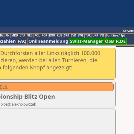
Servert
TA
JPN
MKD
LTU
NED
POL
POR
ROU
RUS
SRB
SVK
SWE
TUR
UKR
VIE
FontSize:11pt
ozahlen
FAQ
Onlineanmeldung
Swiss-Manager
ÖSB
FIDE
urchforsten aller Links (täglich 100.000
ieren, werden bei allen Turnieren, die
ch folgenden Knopf angezeigt:
0.5.
ionship Blitz Open
 Upload: alexholowczak