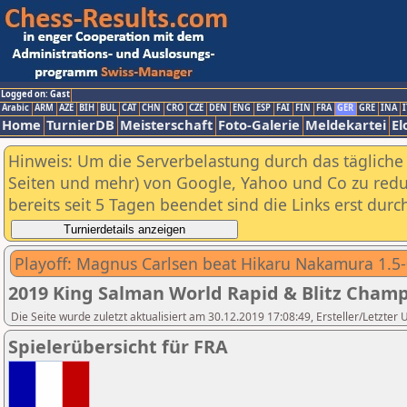
Logged on: Gast
Arabic
ARM
AZE
BIH
BUL
CAT
CHN
CRO
CZE
DEN
ENG
ESP
FAI
FIN
FRA
GER
GRE
INA
I
Home
TurnierDB
Meisterschaft
Foto-Galerie
Meldekartei
El
Hinweis: Um die Serverbelastung durch das tägliche D
Seiten und mehr) von Google, Yahoo und Co zu reduz
bereits seit 5 Tagen beendet sind die Links erst dur
Playoff: Magnus Carlsen beat Hikaru Nakamura 1.5-
2019 King Salman World Rapid & Blitz Champ
Die Seite wurde zuletzt aktualisiert am 30.12.2019 17:08:49, Ersteller/Letzter
Spielerübersicht für FRA