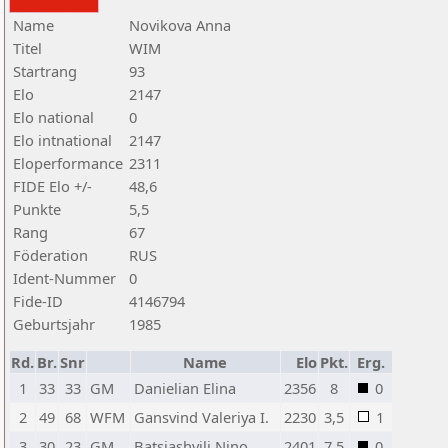
Name
Novikova Anna
Titel
WIM
Startrang
93
Elo
2147
Elo national
0
Elo intnational
2147
Eloperformance
2311
FIDE Elo +/-
48,6
Punkte
5,5
Rang
67
Föderation
RUS
Ident-Nummer
0
Fide-ID
4146794
Geburtsjahr
1985
Rd.
Br.
Snr
Name
Elo
Pkt.
Erg.
1
33
33
GM
Danielian Elina
2356
8
0
2
49
68
WFM
Gansvind Valeriya I.
2230
3,5
1
3
30
23
GM
Batsiashvili Nino
2401
7,5
0