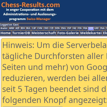
Logged on: Gast
Arabic
ARM
AZE
BIH
BUL
CAT
CHN
CRO
CZE
DEN
ENG
ESP
FAI
FIN
FRA
GER
GRE
INA
I
Home
TurnierDB
Meisterschaft
Foto-Galerie
Meldekartei
El
Hinweis: Um die Serverbel
tägliche Durchforsten aller 
Seiten und mehr) von Goog
reduzieren, werden bei alle
seit 5 Tagen beendet sind d
folgenden Knopf angezeigt