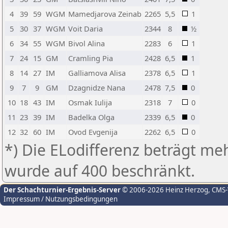
4
39
59
WGM
Mamedjarova Zeinab
2265
5,5
1
5
30
37
WGM
Voit Daria
2344
8
½
6
34
55
WGM
Bivol Alina
2283
6
1
7
24
15
GM
Cramling Pia
2428
6,5
1
8
14
27
IM
Galliamova Alisa
2378
6,5
1
9
7
9
GM
Dzagnidze Nana
2478
7,5
0
10
18
43
IM
Osmak Iulija
2318
7
0
11
23
39
IM
Badelka Olga
2339
6,5
0
12
32
60
IM
Ovod Evgenija
2262
6,5
0
*) Die ELodifferenz beträgt meh
wurde auf 400 beschränkt.
Der Schachturnier-Ergebnis-Server
© 2006-2026 Heinz Herzog
, CMS
Impressum / Nutzungsbedingungen