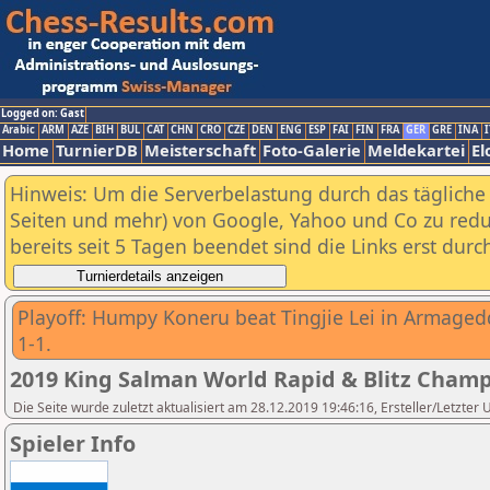
Logged on: Gast
Arabic
ARM
AZE
BIH
BUL
CAT
CHN
CRO
CZE
DEN
ENG
ESP
FAI
FIN
FRA
GER
GRE
INA
I
Home
TurnierDB
Meisterschaft
Foto-Galerie
Meldekartei
El
Hinweis: Um die Serverbelastung durch das tägliche D
Seiten und mehr) von Google, Yahoo und Co zu reduz
bereits seit 5 Tagen beendet sind die Links erst dur
Playoff: Humpy Koneru beat Tingjie Lei in Armaged
1-1.
2019 King Salman World Rapid & Blitz Cha
Die Seite wurde zuletzt aktualisiert am 28.12.2019 19:46:16, Ersteller/Letzter
Spieler Info