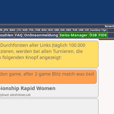
Servert
TA
JPN
MKD
LTU
NED
POL
POR
ROU
RUS
SRB
SVK
SWE
TUR
UKR
VIE
FontSize:11pt
ozahlen
FAQ
Onlineanmeldung
Swiss-Manager
ÖSB
FIDE
urchforsten aller Links (täglich 100.000
ieren, werden bei allen Turnieren, die
ch folgenden Knopf angezeigt:
don game, after 2-game Blitz match was tied
mpionship Rapid Women
 Upload: alexholowczak