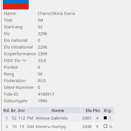
Name
Charochkina Daria
Titel
IM
Startrang
52
Elo
2296
Elo national
0
Elo intnational
2296
Eloperformance
2399
FIDE Elo +/-
33,6
Punkte
6
Rang
56
Föderation
RUS
Ident-Nummer
0
Fide-ID
4180917
Geburtsjahr
1990
Rd.
Br.
Snr
Name
Elo
Pkt.
Erg.
1
52
112
FM
Antova Gabriela
2001
4
1
2
10
13
GM
Koneru Humpy
2438
9
½