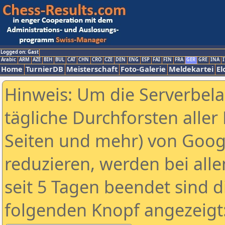
Logged on: Gast
Arabic
ARM
AZE
BIH
BUL
CAT
CHN
CRO
CZE
DEN
ENG
ESP
FAI
FIN
FRA
GER
GRE
INA
I
Home
TurnierDB
Meisterschaft
Foto-Galerie
Meldekartei
El
Hinweis: Um die Serverbel
tägliche Durchforsten aller 
Seiten und mehr) von Goog
reduzieren, werden bei alle
seit 5 Tagen beendet sind d
folgenden Knopf angezeigt