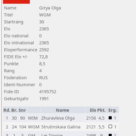
Name
Girya Olga
Titel
WGM
Startrang
30
Elo
2365
Elo national
0
Elo intnational
2365
Eloperformance
2592
FIDE Elo +/-
72,8
Punkte
8,5
Rang
4
Föderation
RUS
Ident-Nummer
0
Fide-ID
4195752
Geburtsjahr
1991
Rd.
Br.
Snr
Name
Elo
Pkt.
Erg.
1
30
90
WIM
Zhuravleva Olga
2156
4,5
1
2
24
104
WGM
Strutinskaia Galina
2121
5,5
1
3
1
5
GM
Lei Tingjie
2498
9
1