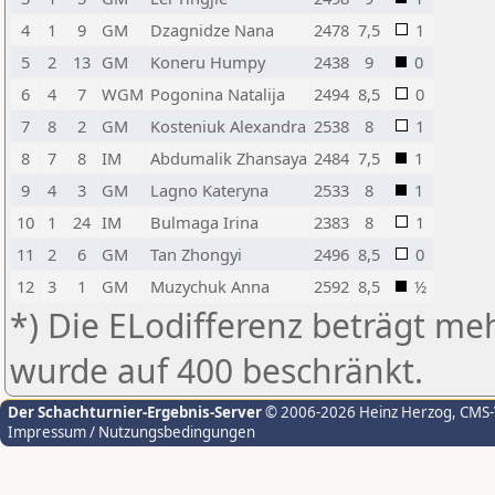
4
1
9
GM
Dzagnidze Nana
2478
7,5
1
5
2
13
GM
Koneru Humpy
2438
9
0
6
4
7
WGM
Pogonina Natalija
2494
8,5
0
7
8
2
GM
Kosteniuk Alexandra
2538
8
1
8
7
8
IM
Abdumalik Zhansaya
2484
7,5
1
9
4
3
GM
Lagno Kateryna
2533
8
1
10
1
24
IM
Bulmaga Irina
2383
8
1
11
2
6
GM
Tan Zhongyi
2496
8,5
0
12
3
1
GM
Muzychuk Anna
2592
8,5
½
*) Die ELodifferenz beträgt meh
wurde auf 400 beschränkt.
Der Schachturnier-Ergebnis-Server
© 2006-2026 Heinz Herzog
, CMS
Impressum / Nutzungsbedingungen