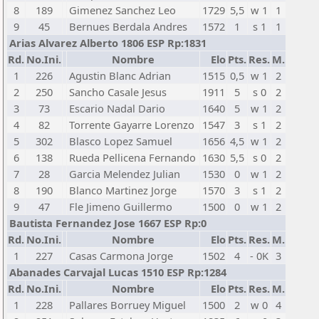
8
189
Gimenez Sanchez Leo
1729
5,5
w 1
1
9
45
Bernues Berdala Andres
1572
1
s 1
1
Arias Alvarez Alberto 1806 ESP Rp:1831
Rd.
No.Ini.
Nombre
Elo
Pts.
Res.
M.
1
226
Agustin Blanc Adrian
1515
0,5
w 1
2
2
250
Sancho Casale Jesus
1911
5
s 0
2
3
73
Escario Nadal Dario
1640
5
w 1
2
4
82
Torrente Gayarre Lorenzo
1547
3
s 1
2
5
302
Blasco Lopez Samuel
1656
4,5
w 1
2
6
138
Rueda Pellicena Fernando
1630
5,5
s 0
2
7
28
Garcia Melendez Julian
1530
0
w 1
2
8
190
Blanco Martinez Jorge
1570
3
s 1
2
9
47
Fle Jimeno Guillermo
1500
0
w 1
2
Bautista Fernandez Jose 1667 ESP Rp:0
Rd.
No.Ini.
Nombre
Elo
Pts.
Res.
M.
1
227
Casas Carmona Jorge
1502
4
- 0K
3
Abanades Carvajal Lucas 1510 ESP Rp:1284
Rd.
No.Ini.
Nombre
Elo
Pts.
Res.
M.
1
228
Pallares Borruey Miguel
1500
2
w 0
4