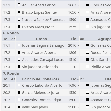
17.1
Aguilar Abad Carlos
1667
-
Juberias Se
17.2
Blasco Lopez Samuel
1656
-
Arias Alvare
17.3
Iravedra Iankov Francisco
1590
-
Abanades Ca
17.4
Esteras Maza Javier
1575
-
Sin jugador
6. Ronda
M.
27
Utebo
Elo
-
40
Agrupa
17.1
Juberias Segura Santiago
2016
-
Gonzalez Co
17.2
Arias Alvarez Alberto
1806
-
Rueda Pelli
17.3
Abanades Carvajal Lucas
1510
-
Obis Sanche
17.4
Sin jugador asignado
0
-
Pinilla Alva
7. Ronda
M.
47
Palacio de Pioneros C
Elo
-
27
Ut
20.1
Crespo Laborda Alberto
1696
-
Juberias Se
20.2
Garcia Melendez Julian
1530
-
Arias Alvare
20.3
Gonzalez Romea Edgar
1500
-
Abanades Ca
20.4
Valle Salo Javier
1500
-
Sin jugador