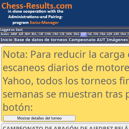
Logged on: Gast
Arabic
ARM
AZE
BIH
BUL
CAT
CHN
CRO
CZE
DEN
ENG
ESP
FAI
FIN
FRA
GER
GRE
INA
I
Inicio
Base de datos de torneos
Campeonato AUT
Imágenes
Nota: Para reducir la carga 
escaneos diarios de motor
Yahoo, todos los torneos f
semanas se muestran tras p
botón:
CAMPEONATO DE ARAGÓN DE AJEDREZ REL