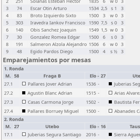
2
251
Solanas Esteban Hector
1835
6
w 0
3
3
74
Escar Otin Arturo
1534
2,5
s 1
3
4
83
Broto Izquierdo Sixto
1500
3
w 0
3
5
303
Iravedra Iankov Francisco
1590
7,5
s 0
3
6
140
Obis Sanchez Joaquin
1549
1,5
w 0
3
7
30
Gonzalez Romea Edgar
1500
6
s 0
3
8
191
Salmeron Alzola Alejandro
1506
6
w 0
3
9
48
Egido Pardos Diego
1500
4
s ½
3
Emparejamientos por mesas
1. Ronda
M.
58
Fraga B
Elo
-
27
Ut
27.1
Pallares Jover Adrian
1536
-
Juberias Se
27.2
Agustin Blanc Adrian
1515
-
Arias Alvare
27.3
Casas Carmona Jorge
1502
-
Bautista Fe
27.4
Pallares Borruey Miguel
1500
-
Abanades Ca
2. Ronda
M.
27
Utebo
Elo
-
16
Taus
17.1
Juberias Segura Santiago
2016
-
Sierra Aguer