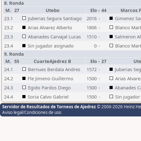
8. Ronda
M.
27
Utebo
Elo
-
44
Marcos F
23.1
Juberias Segura Santiago
2016
-
Gimenez Sa
23.2
Arias Alvarez Alberto
1806
-
Blanco Mart
23.3
Abanades Carvajal Lucas
1510
-
Salmeron Al
23.4
Sin jugador asignado
0
-
Blanco Mart
9. Ronda
M.
55
CuarteAjedrez B
Elo
-
27
Ut
24.1
Bernues Berdala Andres
1572
-
Juberias Se
24.2
Fle Jimeno Guillermo
1500
-
Arias Alvare
24.3
Egido Pardos Diego
1500
-
Abanades Ca
24.4
Soria Calvo Gabriel
1500
-
Sin jugador
Servidor de Resultados de Torneos de Ajedrez
© 2006-2026 Heinz H
Aviso legal/Condiciones de uso