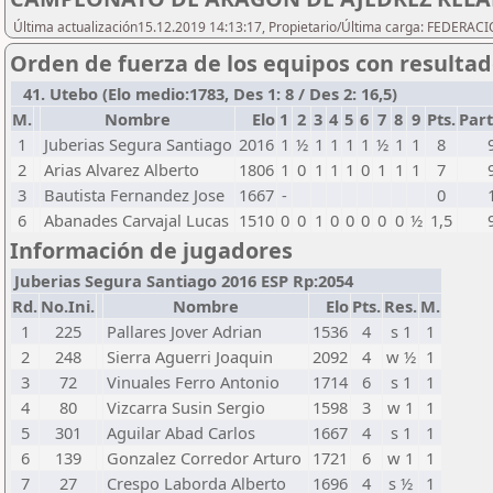
Última actualización15.12.2019 14:13:17, Propietario/Última carga: FEDER
Orden de fuerza de los equipos con resulta
41. Utebo (Elo medio:1783, Des 1: 8 / Des 2: 16,5)
M.
Nombre
Elo
1
2
3
4
5
6
7
8
9
Pts.
Part
1
Juberias Segura Santiago
2016
1
½
1
1
1
1
½
1
1
8
2
Arias Alvarez Alberto
1806
1
0
1
1
1
0
1
1
1
7
3
Bautista Fernandez Jose
1667
-
0
6
Abanades Carvajal Lucas
1510
0
0
1
0
0
0
0
0
½
1,5
Información de jugadores
Juberias Segura Santiago 2016 ESP Rp:2054
Rd.
No.Ini.
Nombre
Elo
Pts.
Res.
M.
1
225
Pallares Jover Adrian
1536
4
s 1
1
2
248
Sierra Aguerri Joaquin
2092
4
w ½
1
3
72
Vinuales Ferro Antonio
1714
6
s 1
1
4
80
Vizcarra Susin Sergio
1598
3
w 1
1
5
301
Aguilar Abad Carlos
1667
4
s 1
1
6
139
Gonzalez Corredor Arturo
1721
6
w 1
1
7
27
Crespo Laborda Alberto
1696
4
s ½
1