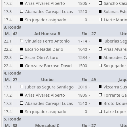
17.2
Arias Alvarez Alberto
1806
-
Sancho Casa
17.3
Abanades Carvajal Lucas
1510
-
Solanas Est
17.4
Sin jugador asignado
0
-
Liarte Mari
3. Ronda
M.
42
Atl Huesca B
Elo
-
27
Ut
22.1
Vinuales Ferro Antonio
1714
-
Juberias Se
22.2
Escario Nadal Dario
1640
-
Arias Alvare
22.3
Escar Otin Arturo
1534
-
Abanades Ca
22.4
Gonzalez Barroso David
1500
-
Sin jugador
4. Ronda
M.
27
Utebo
Elo
-
49
Jaq
17.1
Juberias Segura Santiago
2016
-
Vizcarra Sus
17.2
Arias Alvarez Alberto
1806
-
Torrente Ga
17.3
Abanades Carvajal Lucas
1510
-
Broto Izqui
17.4
Sin jugador asignado
0
-
Latre Lopez
5. Ronda
M.
38
Monsalud C
Elo
-
27
Ut