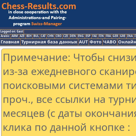
Logged on: Gast
Arabic
ARM
AZE
BIH
BUL
CAT
CHN
CRO
CZE
DEN
ENG
ESP
FAI
FIN
FRA
GER
GRE
INA
I
Главная
Турнирная база данных
AUT
Фото
ЧАВО
Онлайн
Примечание: Чтобы снизит
из-за ежедневного сканир
поисковыми системами ти
проч., все ссылки на тур
месяцев (с даты окончани
клика по данной кнопке :