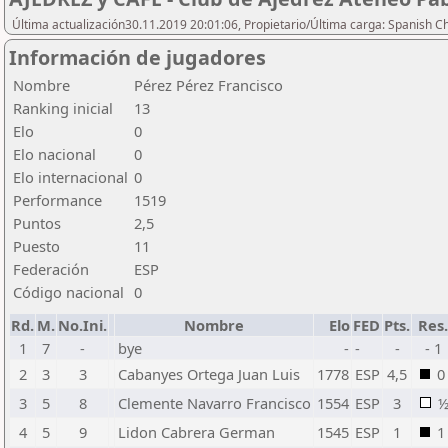
Última actualización30.11.2019 20:01:06, Propietario/Última carga: Spanish C
Información de jugadores
Nombre
Pérez Pérez Francisco
Ranking inicial
13
Elo
0
Elo nacional
0
Elo internacional
0
Performance
1519
Puntos
2,5
Puesto
11
Federación
ESP
Código nacional
0
Rd.
M.
No.Ini.
Nombre
Elo
FED
Pts.
Res
1
7
-
bye
-
-
-
- 1
2
3
3
Cabanyes Ortega Juan Luis
1778
ESP
4,5
0
3
5
8
Clemente Navarro Francisco
1554
ESP
3
4
5
9
Lidon Cabrera German
1545
ESP
1
1