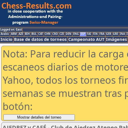
Logged on: Gast
Arabic
ARM
AZE
BIH
BUL
CAT
CHN
CRO
CZE
DEN
ENG
ESP
FAI
FIN
FRA
GER
GRE
INA
I
Inicio
Base de datos de torneos
Campeonato AUT
Imágenes
Nota: Para reducir la carga 
escaneos diarios de motor
Yahoo, todos los torneos f
semanas se muestran tras p
botón:
AJEDREZ y CAFÉ - Club de Ajedrez Ateneo Pab