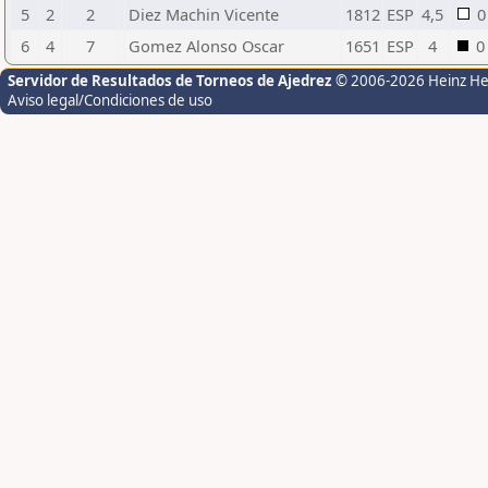
5
2
2
Diez Machin Vicente
1812
ESP
4,5
0
6
4
7
Gomez Alonso Oscar
1651
ESP
4
0
Servidor de Resultados de Torneos de Ajedrez
© 2006-2026 Heinz H
Aviso legal/Condiciones de uso