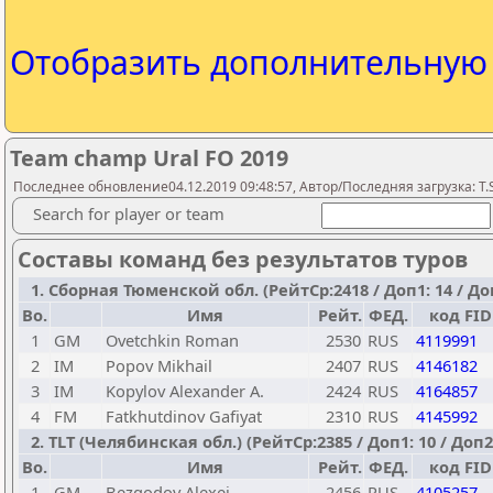
Отобразить дополнительну
Team champ Ural FO 2019
Последнее обновление04.12.2019 09:48:57, Автор/Последняя загрузка: T.S
Search for player or team
Составы команд без результатов туров
1. Сборная Тюменской обл. (РейтСр:2418 / Доп1: 14 / Доп
Bo.
Имя
Рейт.
ФЕД.
код FID
1
GM
Ovetchkin Roman
2530
RUS
4119991
2
IM
Popov Mikhail
2407
RUS
4146182
3
IM
Kopylov Alexander A.
2424
RUS
4164857
4
FM
Fatkhutdinov Gafiyat
2310
RUS
4145992
2. TLT (Челябинская обл.) (РейтСр:2385 / Доп1: 10 / Доп2:
Bo.
Имя
Рейт.
ФЕД.
код FID
1
GM
Bezgodov Alexei
2456
RUS
4105257