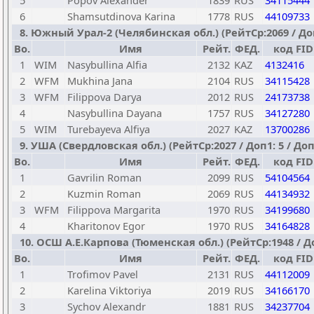
5
Popov Alexander
1839
RUS
34115444
6
Shamsutdinova Karina
1778
RUS
44109733
8. Южный Урал-2 (Челябинская обл.) (РейтСр:2069 / Доп1
Bo.
Имя
Рейт.
ФЕД.
код FID
1
WIM
Nasybullina Alfia
2132
KAZ
4132416
2
WFM
Mukhina Jana
2104
RUS
34115428
3
WFM
Filippova Darya
2012
RUS
24173738
4
Nasybullina Dayana
1757
RUS
34127280
5
WIM
Turebayeva Alfiya
2027
KAZ
13700286
9. УША (Свердловская обл.) (РейтСр:2027 / Доп1: 5 / Доп2
Bo.
Имя
Рейт.
ФЕД.
код FID
1
Gavrilin Roman
2099
RUS
54104564
2
Kuzmin Roman
2069
RUS
44134932
3
WFM
Filippova Margarita
1970
RUS
34199680
4
Kharitonov Egor
1970
RUS
34164828
10. ОСШ А.Е.Карпова (Тюменская обл.) (РейтСр:1948 / Доп
Bo.
Имя
Рейт.
ФЕД.
код FID
1
Trofimov Pavel
2131
RUS
44112009
2
Karelina Viktoriya
2019
RUS
34166170
3
Sychov Alexandr
1881
RUS
34237704