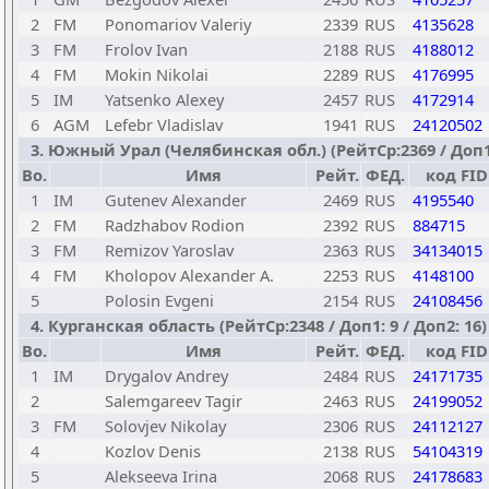
2
FM
Ponomariov Valeriy
2339
RUS
4135628
3
FM
Frolov Ivan
2188
RUS
4188012
4
FM
Mokin Nikolai
2289
RUS
4176995
5
IM
Yatsenko Alexey
2457
RUS
4172914
6
AGM
Lefebr Vladislav
1941
RUS
24120502
3. Южный Урал (Челябинская обл.) (РейтСр:2369 / Доп1: 
Bo.
Имя
Рейт.
ФЕД.
код FID
1
IM
Gutenev Alexander
2469
RUS
4195540
2
FM
Radzhabov Rodion
2392
RUS
884715
3
FM
Remizov Yaroslav
2363
RUS
34134015
4
FM
Kholopov Alexander A.
2253
RUS
4148100
5
Polosin Evgeni
2154
RUS
24108456
4. Курганская область (РейтСр:2348 / Доп1: 9 / Доп2: 16)
Bo.
Имя
Рейт.
ФЕД.
код FID
1
IM
Drygalov Andrey
2484
RUS
24171735
2
Salemgareev Tagir
2463
RUS
24199052
3
FM
Solovjev Nikolay
2306
RUS
24112127
4
Kozlov Denis
2138
RUS
54104319
5
Alekseeva Irina
2068
RUS
24178683