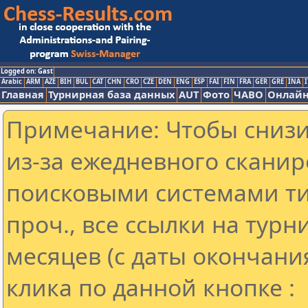
Logged on: Gast
Arabic
ARM
AZE
BIH
BUL
CAT
CHN
CRO
CZE
DEN
ENG
ESP
FAI
FIN
FRA
GER
GRE
INA
I
Главная
Турнирная база данных
AUT
Фото
ЧАВО
Онлайн
Примечание: Чтобы снизит
из-за ежедневного сканир
поисковыми системами ти
проч., все ссылки на тур
месяцев (с даты окончани
клика по данной кнопке :