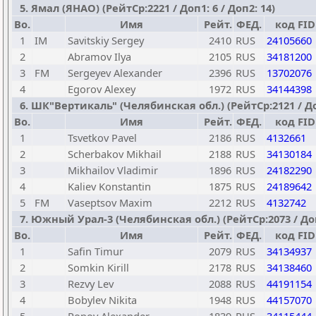
5. Ямал (ЯНАО) (РейтСр:2221 / Доп1: 6 / Доп2: 14)
Bo.
Имя
Рейт.
ФЕД.
код FID
1
IM
Savitskiy Sergey
2410
RUS
24105660
2
Abramov Ilya
2105
RUS
34181200
3
FM
Sergeyev Alexander
2396
RUS
13702076
4
Egorov Alexey
1972
RUS
34144398
6. ШК"Вертикаль" (Челябинская обл.) (РейтСр:2121 / Доп1
Bo.
Имя
Рейт.
ФЕД.
код FID
1
Tsvetkov Pavel
2186
RUS
4132661
2
Scherbakov Mikhail
2188
RUS
34130184
3
Mikhailov Vladimir
1896
RUS
24182290
4
Kaliev Konstantin
1875
RUS
24189642
5
FM
Vaseptsov Maxim
2212
RUS
4132742
7. Южный Урал-3 (Челябинская обл.) (РейтСр:2073 / Доп1
Bo.
Имя
Рейт.
ФЕД.
код FID
1
Safin Timur
2079
RUS
34134937
2
Somkin Kirill
2178
RUS
34138460
3
Rezvy Lev
2088
RUS
44191154
4
Bobylev Nikita
1948
RUS
44157070