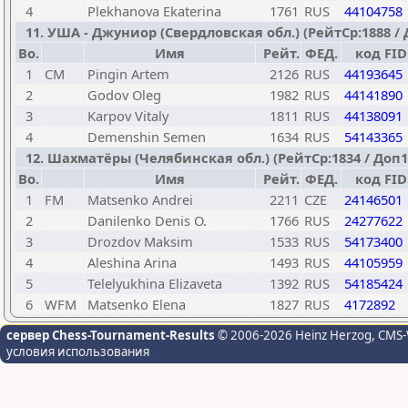
4
Plekhanova Ekaterina
1761
RUS
44104758
11. УША - Джуниор (Свердловская обл.) (РейтСр:1888 / До
Bo.
Имя
Рейт.
ФЕД.
код FID
1
CM
Pingin Artem
2126
RUS
44193645
2
Godov Oleg
1982
RUS
44141890
3
Karpov Vitaly
1811
RUS
44138091
4
Demenshin Semen
1634
RUS
54143365
12. Шахматёры (Челябинская обл.) (РейтСр:1834 / Доп1: 4
Bo.
Имя
Рейт.
ФЕД.
код FID
1
FM
Matsenko Andrei
2211
CZE
24146501
2
Danilenko Denis O.
1766
RUS
24277622
3
Drozdov Maksim
1533
RUS
54173400
4
Aleshina Arina
1493
RUS
44105959
5
Telelyukhina Elizaveta
1392
RUS
54185424
6
WFM
Matsenko Elena
1827
RUS
4172892
сервер Chess-Tournament-Results
© 2006-2026 Heinz Herzog
, CMS-
условия использования